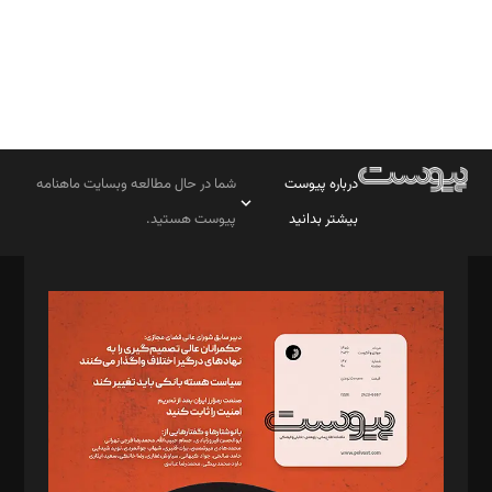
درباره پیوست
شما در حال مطالعه وبسایت ماهنامه
بیشتر بدانید
پیوست هستید.
صاحب امتیاز: موسسه پرسش (پویندگان راز ستاره شمال)
مدیر مسئول: محمدباقر اثنی‌عشری
سردبیر: مهرک محمودی
دبیر تحریریه: میثم قاسمی
د‌بیر ناداستان: سمانه سمیع
د‌بیر خدمت و تجارت: ابوالفضل رجبی
د‌بیر حقوق فناوری: حسام‌الدین ایپکچی
د‌بیر پیوست جهان: مینا پاکدل