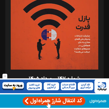
د‌بیر تحریریه آنلاین: بابک نقاش
تحریریه‌: مجتبی محمود‌ی، آرش برهمند، یسنا امان‌پور، سروش کرمیان،
مصطفی مسجدی آرانی، ابوالفضل رجبی، زهرا فکرانه، فائزه فتحی
رستمی،مصطفی باستان
ویرایش: نگار استاد‌‌آقا
طراح یونیفرم: مجید توکلی
فیلمبرداری و عکاسی: امیر شفیعی، مانی لطفی زاده
گرافیک و صفحه‌آرایی: سید‌سبحان‌علی ثابت
مد‌یر توسعه تجاری: کامبیز برید‌
امور مالی: شاپور رهبری، محمد‌ کاظمی‌نیا
امور اد‌اری: راضیه محمود‌ی
x
شماره ۱۴۷ - مرداد ۱۴۰۵
مرکز تماس: ۰۲۱۴۲۸۲۴۰۰۰
آگهی و مشترکین: ۰۹۱۹۹۹۹۰۴۵۴
دانلود ماهنامه