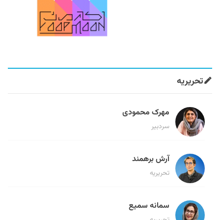
تحریریه
مهرک محمودی
سردبیر
آرش برهمند
تحریریه
سمانه سمیع
تحریریه