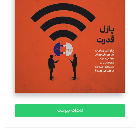
تحریریه
یسنا امان‌پور
تحریریه
ملینا جعفری
تحریریه
مصطفی مسجدی آرانی
تحریریه
اشتراک پیوست
بابک نقاش
تحریریه