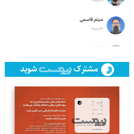
میثم قاسمی
تحریریه
لیلا حنارود
تحریریه
فائزه فتحی رستمی
تحریریه
سروش کرمیان
تحریریه
مینا پاکدل