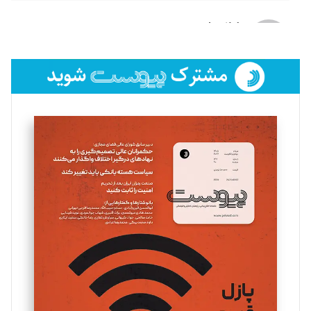
لیلا حنارود
تحریریه
فائزه فتحی رستمی
تحریریه
سروش کرمیان
تحریریه
مینا پاکدل
تحریریه
یسنا امان‌پور