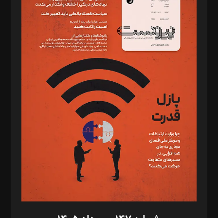
دبیر تحریریه: میثم قاسمی
د‌بیر ناداستان: سمانه سمیع
د‌بیر خدمت و تجارت: ابوالفضل رجبی
د‌بیر حقوق فناوری: حسام‌الدین ایپکچی
د‌بیر پیوست جهان: مینا پاکدل
د‌بیر تحریریه آنلاین: بابک نقاش
تحریریه‌: مجتبی محمود‌ی، آرش برهمند، یسنا امان‌پور، سروش کرمیان،
مصطفی مسجدی آرانی، ابوالفضل رجبی، زهرا فکرانه، فائزه فتحی
رستمی،مصطفی باستان
ویرایش: نگار استاد‌‌آقا
طراح یونیفرم: مجید توکلی
فیلمبرداری و عکاسی: امیر شفیعی، مانی لطفی زاده
گرافیک و صفحه‌آرایی: سید‌سبحان‌علی ثابت
مد‌یر توسعه تجاری: کامبیز برید‌
امور مالی: شاپور رهبری، محمد‌ کاظمی‌نیا
امور اد‌اری: راضیه محمود‌ی