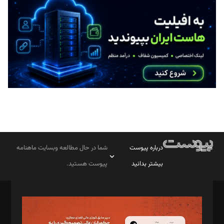
درباره پیوست
شما در حال مطالعه وبسایت ماهنامه
بیشتر بدانید
پیوست هستید.
صاحب امتیاز: موسسه پرسش (پویندگان راز ستاره شمال)
مدیر مسئول: محمدباقر اثنی‌عشری
سردبیر: مهرک محمودی