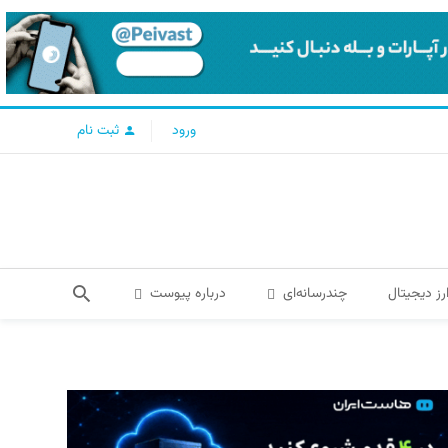
ورود
ثبت نام
رز دیجیتال
چندرسانه‌ای
درباره پیوست