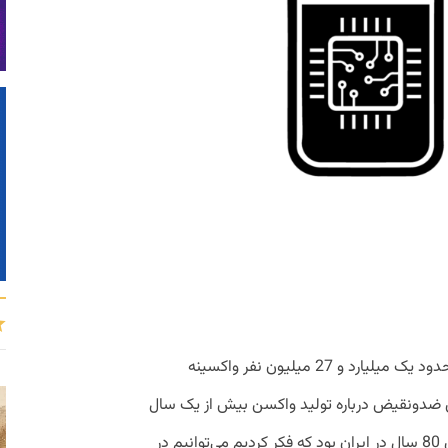
تاکنون، یعنی تا هجدهم اردیبهشت 1400، حدود یک میلیارد و 27 میلیون نفر واکسینه
 ضدونقیض درباره تولید واکسن‌ بیش از یک سال
گذشته. در بحبوحه واکسیناسیون افراد بالای 80 سال در ایران بود که فکر کردیم می‌توانیم در