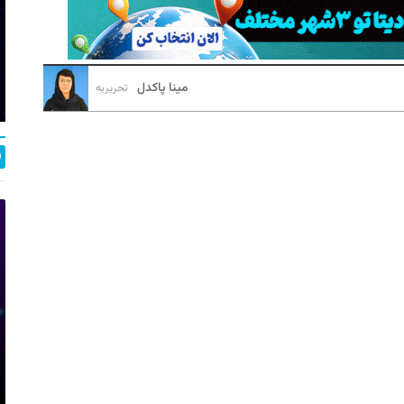
مینا پاکدل
تحریریه