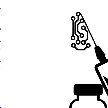
ک
م
و 