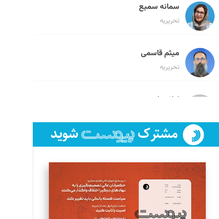
سمانه سمیع
تحریریه
میثم قاسمی
تحریریه
لیلا حنارود
تحریریه
فائزه فتحی رستمی
تحریریه
سروش کرمیان
تحریریه