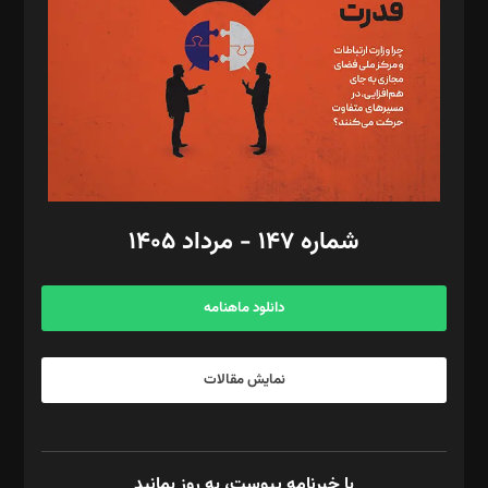
رستمی،مصطفی باستان
ویرایش: نگار استاد‌‌آقا
طراح یونیفرم: مجید توکلی
فیلمبرداری و عکاسی: امیر شفیعی، مانی لطفی زاده
گرافیک و صفحه‌آرایی: سید‌سبحان‌علی ثابت
مد‌یر توسعه تجاری: کامبیز برید‌
امور مالی: شاپور رهبری، محمد‌ کاظمی‌نیا
امور اد‌اری: راضیه محمود‌ی
شماره ۱۴۷ - مرداد ۱۴۰۵
مرکز تماس: ۰۲۱۴۲۸۲۴۰۰۰
آگهی و مشترکین: ۰۹۱۹۹۹۹۰۴۵۴
دانلود ماهنامه
نمایش مقالات
با خبرنامه پیوست، به روز بمانید