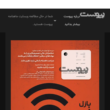
درباره پیوست
شما در حال مطالعه وبسایت ماهنامه
بیشتر بدانید
پیوست هستید.
صاحب امتیاز: موسسه پرسش (پویندگان راز ستاره شمال)
مدیر مسئول: محمدباقر اثنی‌عشری
سردبیر: مهرک محمودی
دبیر تحریریه: میثم قاسمی
د‌بیر ناداستان: سمانه سمیع
د‌بیر خدمت و تجارت: ابوالفضل رجبی
د‌بیر حقوق فناوری: حسام‌الدین ایپکچی
د‌بیر پیوست جهان: مینا پاکدل
د‌بیر تحریریه آنلاین: بابک نقاش
تحریریه‌: مجتبی محمود‌ی، آرش برهمند، یسنا امان‌پور، سروش کرمیان،
مصطفی مسجدی آرانی، ابوالفضل رجبی، زهرا فکرانه، فائزه فتحی