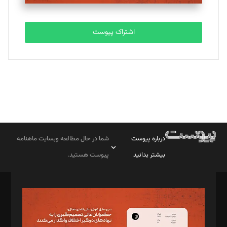
اشتراک پیوست
درباره پیوست
شما در حال مطالعه وبسایت ماهنامه
بیشتر بدانید
پیوست هستید.
صاحب امتیاز: موسسه پرسش (پویندگان راز ستاره شمال)
مدیر مسئول: محمدباقر اثنی‌عشری
سردبیر: مهرک محمودی
دبیر تحریریه: میثم قاسمی