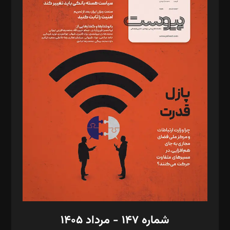
د‌بیر ناداستان: سمانه سمیع
د‌بیر خدمت و تجارت: ابوالفضل رجبی
د‌بیر حقوق فناوری: حسام‌الدین ایپکچی
د‌بیر پیوست جهان: مینا پاکدل
د‌بیر تحریریه آنلاین: بابک نقاش
تحریریه‌: مجتبی محمود‌ی، آرش برهمند، یسنا امان‌پور، سروش کرمیان،
مصطفی مسجدی آرانی، ابوالفضل رجبی، زهرا فکرانه، فائزه فتحی
رستمی،مصطفی باستان
ویرایش: نگار استاد‌‌آقا
طراح یونیفرم: مجید توکلی
فیلمبرداری و عکاسی: امیر شفیعی، مانی لطفی زاده
گرافیک و صفحه‌آرایی: سید‌سبحان‌علی ثابت
مد‌یر توسعه تجاری: کامبیز برید‌
امور مالی: شاپور رهبری، محمد‌ کاظمی‌نیا
امور اد‌اری: راضیه محمود‌ی
شماره ۱۴۷ - مرداد ۱۴۰۵
مرکز تماس: ۰۲۱۴۲۸۲۴۰۰۰