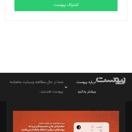
اشتراک پیوست
بابک نقاش
تحریریه
درباره پیوست
شما در حال مطالعه وبسایت ماهنامه
بیشتر بدانید
پیوست هستید.
صاحب امتیاز: موسسه پرسش (پویندگان راز ستاره شمال)
مدیر مسئول: محمدباقر اثنی‌عشری
سردبیر: مهرک محمودی
دبیر تحریریه: میثم قاسمی