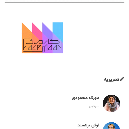
تحریریه
مهرک محمودی
سردبیر
آرش برهمند