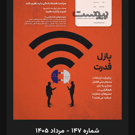
د‌بیر ناداستان: سمانه سمیع
د‌بیر خدمت و تجارت: ابوالفضل رجبی
د‌بیر حقوق فناوری: حسام‌الدین ایپکچی
د‌بیر پیوست جهان: مینا پاکدل
د‌بیر تحریریه آنلاین: بابک نقاش
تحریریه‌: مجتبی محمود‌ی، آرش برهمند، یسنا امان‌پور، سروش کرمیان،
مصطفی مسجدی آرانی، ابوالفضل رجبی، زهرا فکرانه، فائزه فتحی
رستمی،مصطفی باستان
ویرایش: نگار استاد‌‌آقا
طراح یونیفرم: مجید توکلی
فیلمبرداری و عکاسی: امیر شفیعی، مانی لطفی زاده
گرافیک و صفحه‌آرایی: سید‌سبحان‌علی ثابت
مد‌یر توسعه تجاری: کامبیز برید‌
امور مالی: شاپور رهبری، محمد‌ کاظمی‌نیا
امور اد‌اری: راضیه محمود‌ی
شماره ۱۴۷ - مرداد ۱۴۰۵
مرکز تماس: ۰۲۱۴۲۸۲۴۰۰۰