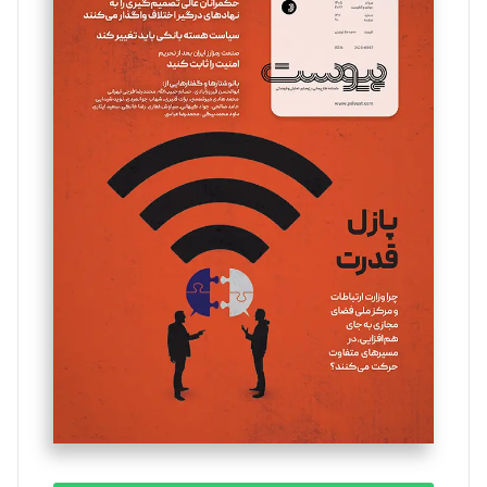
سروش کرمیان
تحریریه
مینا پاکدل
تحریریه
یسنا امان‌پور
تحریریه
ملینا جعفری
تحریریه
مصطفی مسجدی آرانی
تحریریه