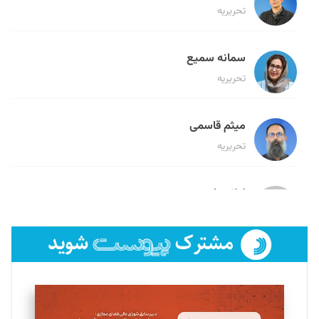
تحریریه
سمانه سمیع
تحریریه
میثم قاسمی
تحریریه
لیلا حنارود
تحریریه
فائزه فتحی رستمی
تحریریه