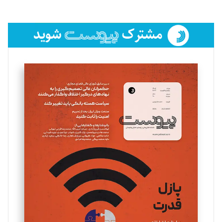
لیلا حنارود
تحریریه
فائزه فتحی رستمی
تحریریه
سروش کرمیان
تحریریه
مینا پاکدل
تحریریه
یسنا امان‌پور
تحریریه