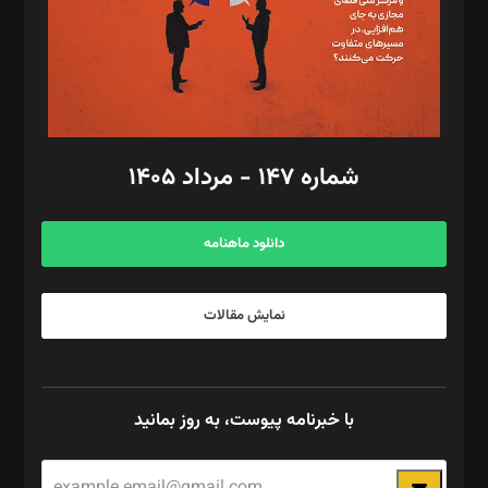
طراح یونیفرم: مجید توکلی
فیلمبرداری و عکاسی: امیر شفیعی، مانی لطفی زاده
گرافیک و صفحه‌آرایی: سید‌سبحان‌علی ثابت
مد‌یر توسعه تجاری: کامبیز برید‌
امور مالی: شاپور رهبری، محمد‌ کاظمی‌نیا
امور اد‌اری: راضیه محمود‌ی
شماره ۱۴۷ - مرداد ۱۴۰۵
مرکز تماس: ۰۲۱۴۲۸۲۴۰۰۰
آگهی و مشترکین: ۰۹۱۹۹۹۹۰۴۵۴
دانلود ماهنامه
نمایش مقالات
با خبرنامه پیوست، به روز بمانید