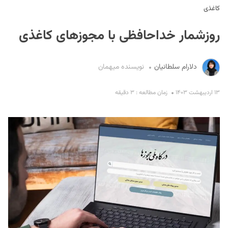
کاغذی
روزشمار خداحافظی با مجوزهای کاغذی
دلارام سلطانیان
نویسنده میهمان
۱۳ اردیبهشت ۱۴۰۳
زمان مطالعه : ۳ دقیقه
S