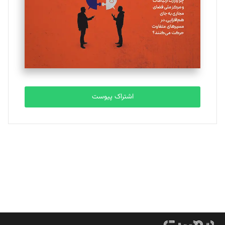
ملینا جعفری
تحریریه
مصطفی مسجدی آرانی
تحریریه
اشتراک پیوست
بابک نقاش
تحریریه