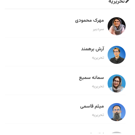
تحریریه
مهرک محمودی
سردبیر
آرش برهمند
تحریریه
سمانه سمیع
تحریریه
میثم قاسمی
تحریریه