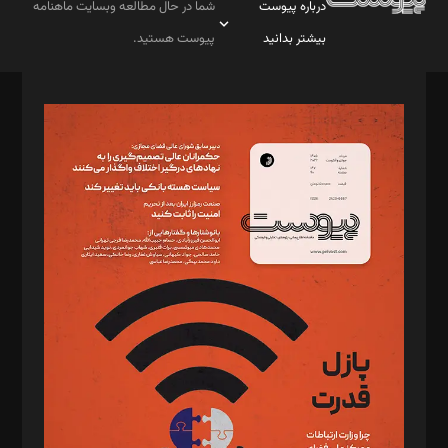
درباره پیوست
شما در حال مطالعه وبسایت ماهنامه
بیشتر بدانید
پیوست هستید.
صاحب امتیاز: موسسه پرسش (پویندگان راز ستاره شمال)
مدیر مسئول: محمدباقر اثنی‌عشری
سردبیر: مهرک محمودی
دبیر تحریریه: میثم قاسمی
د‌بیر ناداستان: سمانه سمیع
د‌بیر خدمت و تجارت: ابوالفضل رجبی
د‌بیر حقوق فناوری: حسام‌الدین ایپکچی
د‌بیر پیوست جهان: مینا پاکدل
د‌بیر تحریریه آنلاین: بابک نقاش
تحریریه‌: مجتبی محمود‌ی، آرش برهمند، یسنا امان‌پور، سروش کرمیان،
مصطفی مسجدی آرانی، ابوالفضل رجبی، زهرا فکرانه، فائزه فتحی
رستمی،مصطفی باستان
ویرایش: نگار استاد‌‌آقا