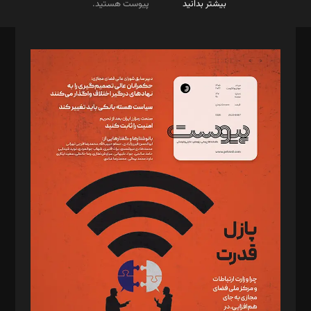
بیشتر بدانید
پیوست هستید.
صاحب امتیاز: موسسه پرسش (پویندگان راز ستاره شمال)
مدیر مسئول: محمدباقر اثنی‌عشری
سردبیر: مهرک محمودی
دبیر تحریریه: میثم قاسمی
د‌بیر ناداستان: سمانه سمیع
د‌بیر خدمت و تجارت: ابوالفضل رجبی
د‌بیر حقوق فناوری: حسام‌الدین ایپکچی
د‌بیر پیوست جهان: مینا پاکدل
د‌بیر تحریریه آنلاین: بابک نقاش
تحریریه‌: مجتبی محمود‌ی، آرش برهمند، یسنا امان‌پور، سروش کرمیان،
مصطفی مسجدی آرانی، ابوالفضل رجبی، زهرا فکرانه، فائزه فتحی
رستمی،مصطفی باستان
ویرایش: نگار استاد‌‌آقا
طراح یونیفرم: مجید توکلی
فیلمبرداری و عکاسی: امیر شفیعی، مانی لطفی زاده