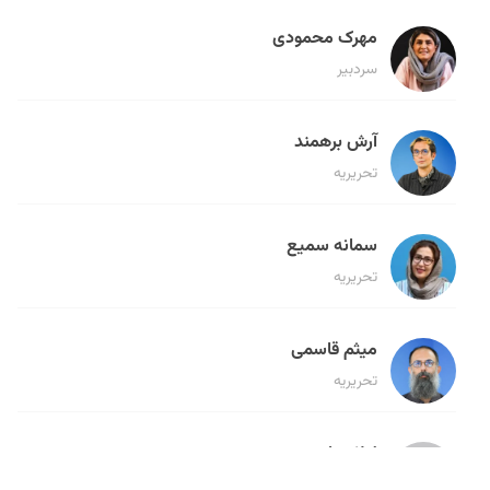
مهرک محمودی
سردبیر
آرش برهمند
تحریریه
سمانه سمیع
تحریریه
میثم قاسمی
تحریریه
لیلا حنارود
تحریریه