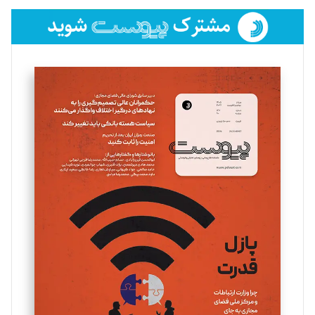
فائزه فتحی رستمی
تحریریه
سروش کرمیان
تحریریه
مینا پاکدل
تحریریه
یسنا امان‌پور
تحریریه
ملینا جعفری