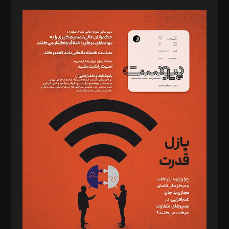
صاحب امتیاز: موسسه پرسش (پویندگان راز ستاره شمال)
مدیر مسئول: محمدباقر اثنی‌عشری
سردبیر: مهرک محمودی
دبیر تحریریه: میثم قاسمی
د‌بیر ناداستان: سمانه سمیع
د‌بیر خدمت و تجارت: ابوالفضل رجبی
د‌بیر حقوق فناوری: حسام‌الدین ایپکچی
د‌بیر پیوست جهان: مینا پاکدل
د‌بیر تحریریه آنلاین: بابک نقاش
تحریریه‌: مجتبی محمود‌ی، آرش برهمند، یسنا امان‌پور، سروش کرمیان،
مصطفی مسجدی آرانی، ابوالفضل رجبی، زهرا فکرانه، فائزه فتحی
رستمی،مصطفی باستان
ویرایش: نگار استاد‌‌آقا
طراح یونیفرم: مجید توکلی
فیلمبرداری و عکاسی: امیر شفیعی، مانی لطفی زاده
گرافیک و صفحه‌آرایی: سید‌سبحان‌علی ثابت