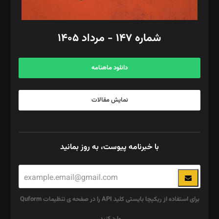
مد‌یر توسعه تجاری: کامبیز برید‌
امور مالی: شاپور رهبری، محمد‌ کاظمی‌نیا
امور اد‌اری: راضیه محمود‌ی
شماره ۱۴۷ - مرداد ۱۴۰۵
مرکز تماس: ۰۲۱۴۲۸۲۴۰۰۰
آگهی و مشترکین: ۰۹۱۹۹۹۹۰۴۵۴
دانلود ماهنامه
نمایش مقالات
با خبرنامه پیوست، به روز بمانید
برای استفاده از ریکپچا بایستی کلید API را در صفحه ی تنظیمات Quform