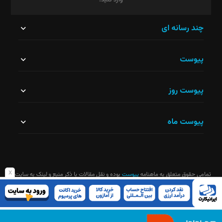
وارد کنید.
این
چند رسانه ای
قسمت
پیوست
نباید
خالی
پیوست روز
رها
شود.
پیوست ماه
x
تمامی حقوق متعلق به ماهنامه
پیوست
بوده و نقل مقالات با ذکر منبع و لینک به سایت
ماهنامه آزاد است