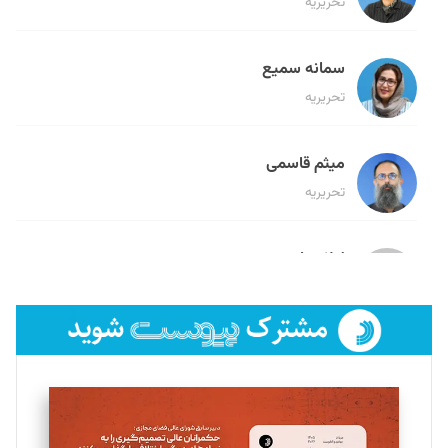
تحریریه
سمانه سمیع
تحریریه
میثم قاسمی
تحریریه
لیلا حنارود
تحریریه
فائزه فتحی رستمی
تحریریه