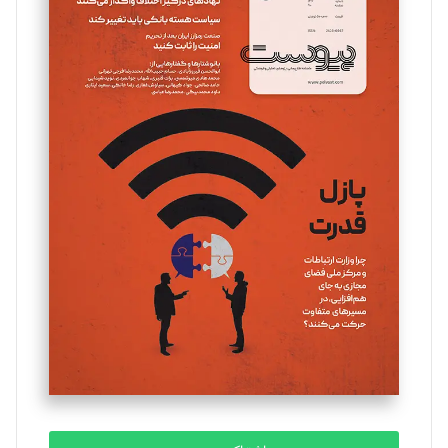
سروش کرمیان
تحریریه
مینا پاکدل
تحریریه
یسنا امان‌پور
تحریریه
ملینا جعفری
تحریریه
مصطفی مسجدی آرانی
تحریریه