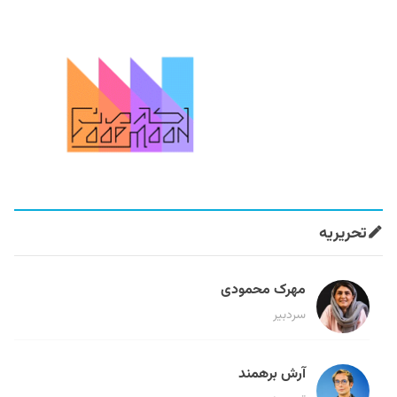
تحریریه
مهرک محمودی
سردبیر
آرش برهمند