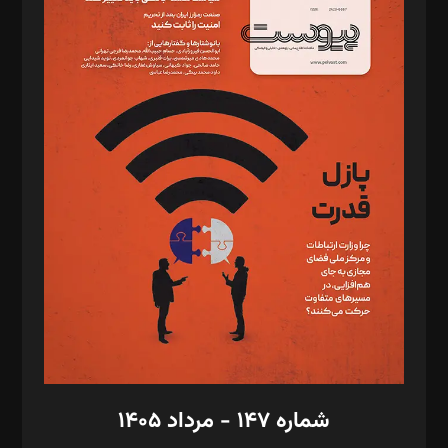
د‌بیر ناداستان: سمانه سمیع
د‌بیر خدمت و تجارت: ابوالفضل رجبی
د‌بیر حقوق فناوری: حسام‌الدین ایپکچی
د‌بیر پیوست جهان: مینا پاکدل
د‌بیر تحریریه آنلاین: بابک نقاش
تحریریه‌: مجتبی محمود‌ی، آرش برهمند، یسنا امان‌پور، سروش کرمیان،
مصطفی مسجدی آرانی، ابوالفضل رجبی، زهرا فکرانه، فائزه فتحی
رستمی،مصطفی باستان
ویرایش: نگار استاد‌‌آقا
طراح یونیفرم: مجید توکلی
فیلمبرداری و عکاسی: امیر شفیعی، مانی لطفی زاده
گرافیک و صفحه‌آرایی: سید‌سبحان‌علی ثابت
مد‌یر توسعه تجاری: کامبیز برید‌
امور مالی: شاپور رهبری، محمد‌ کاظمی‌نیا
امور اد‌اری: راضیه محمود‌ی
شماره ۱۴۷ - مرداد ۱۴۰۵
مرکز تماس: ۰۲۱۴۲۸۲۴۰۰۰