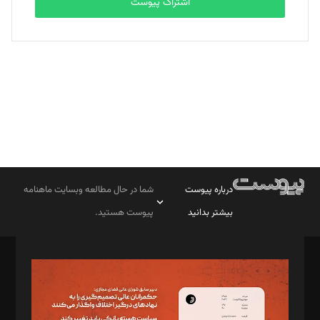
اشتراک پیوست
بابک نقاش
تحریریه
درباره پیوست
شما در حال مطالعه وبسایت ماهنامه
بیشتر بدانید
پیوست هستید.
صاحب امتیاز: موسسه پرسش (پویندگان راز ستاره شمال)
مدیر مسئول: محمدباقر اثنی‌عشری
سردبیر: مهرک محمودی
دبیر تحریریه: میثم قاسمی