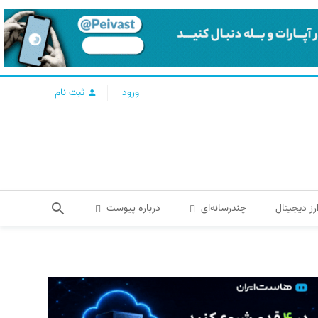
ورود
ثبت نام
رز دیجیتال
چندرسانه‌ای
درباره پیوست