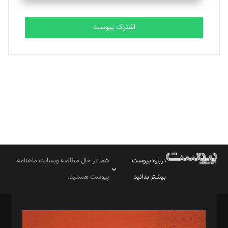
تحریریه
اشتراک پیوست
بابک نقاش
تحریریه
درباره پیوست
شما در حال مطالعه وبسایت ماهنامه
بیشتر بدانید
پیوست هستید.
صاحب امتیاز: موسسه پرسش (پویندگان راز ستاره شمال)
مدیر مسئول: محمدباقر اثنی‌عشری