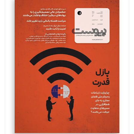
سروش کرمیان
تحریریه
مینا پاکدل
تحریریه
یسنا امان‌پور
تحریریه
ملینا جعفری
تحریریه
مصطفی مسجدی آرانی