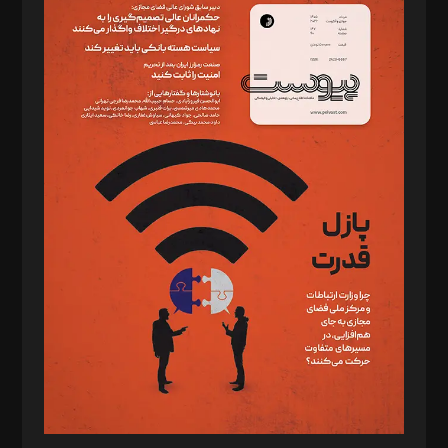
سردبیر: مهرک محمودی
دبیر تحریریه: میثم قاسمی
د‌بیر ناداستان: سمانه سمیع
د‌بیر خدمت و تجارت: ابوالفضل رجبی
د‌بیر حقوق فناوری: حسام‌الدین ایپکچی
د‌بیر پیوست جهان: مینا پاکدل
د‌بیر تحریریه آنلاین: بابک نقاش
تحریریه‌: مجتبی محمود‌ی، آرش برهمند، یسنا امان‌پور، سروش کرمیان،
مصطفی مسجدی آرانی، ابوالفضل رجبی، زهرا فکرانه، فائزه فتحی
رستمی،مصطفی باستان
ویرایش: نگار استاد‌‌آقا
طراح یونیفرم: مجید توکلی
فیلمبرداری و عکاسی: امیر شفیعی، مانی لطفی زاده
گرافیک و صفحه‌آرایی: سید‌سبحان‌علی ثابت
مد‌یر توسعه تجاری: کامبیز برید‌
امور مالی: شاپور رهبری، محمد‌ کاظمی‌نیا