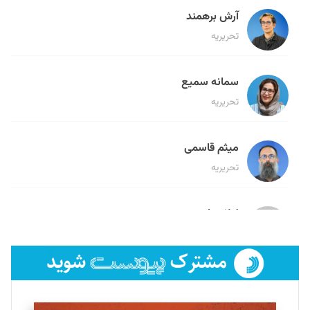
آرش برهمند
تحریریه
سمانه سمیع
تحریریه
میثم قاسمی
تحریریه
لیلا حنارود
تحریریه
فائزه فتحی رستمی
تحریریه