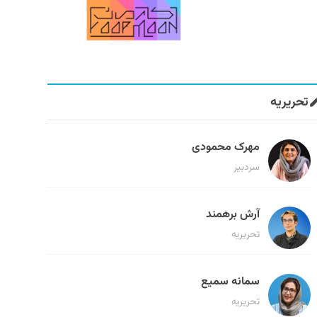
تحریریه
مهرک محمودی
سردبیر
آرش برهمند
تحریریه
سمانه سمیع
تحریریه