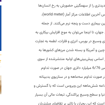
دیدتری را از سهمگینی حضورش به رخ انسان‌ها
می‌کشد. تا لحظه نگارش این مطلب، بر اساس آخرین اطلاعات مرکز آمار (world meter)،
ین بیماری دست و پنجه نرم می‌کنند. از جمله
ان، تا اینجا می‌توان به موج افزایش بیکاری به‌
 وسیع در بورس، انرژی و فلزات، ‌لطمه به تجارت
چین و آمریکا و بسته شدن مرزهای کشورها به
 بر اساس پیش‌بینی‌های اولیه منتشرشده از سوی
بانک توسعه آسیا، بهترین سناریوی ممکن ضرر 6/76 میلیارد دلاری جهان در صورت تداوم
9/1 میلیارد دلاری در صورت تداوم سه‌ماهه و در سناریوی بدبینانه
ری در صورت ادامه شش‌ماهه این ویروس است که با گسترش و
ا و سطح وسیع پراکندگی، تبعات مالی آن بسیار
ست که این بحران با تاثیر بر تقاضای مشتریان