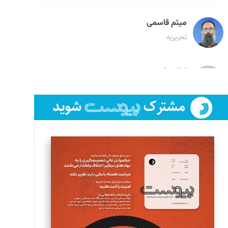
میثم قاسمی
تحریریه
لیلا حنارود
تحریریه
فائزه فتحی رستمی
تحریریه
سروش کرمیان
تحریریه
مینا پاکدل