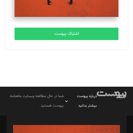
اشتراک پیوست
درباره پیوست
شما در حال مطالعه وبسایت ماهنامه
بیشتر بدانید
پیوست هستید.
صاحب امتیاز: موسسه پرسش (پویندگان راز ستاره شمال)
مدیر مسئول: محمدباقر اثنی‌عشری