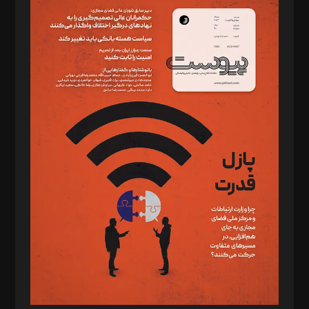
سردبیر: مهرک محمودی
دبیر تحریریه: میثم قاسمی
د‌بیر ناداستان: سمانه سمیع
د‌بیر خدمت و تجارت: ابوالفضل رجبی
د‌بیر حقوق فناوری: حسام‌الدین ایپکچی
د‌بیر پیوست جهان: مینا پاکدل
د‌بیر تحریریه آنلاین: بابک نقاش
تحریریه‌: مجتبی محمود‌ی، آرش برهمند، یسنا امان‌پور، سروش کرمیان،
مصطفی مسجدی آرانی، ابوالفضل رجبی، زهرا فکرانه، فائزه فتحی
رستمی،مصطفی باستان
ویرایش: نگار استاد‌‌آقا
طراح یونیفرم: مجید توکلی
فیلمبرداری و عکاسی: امیر شفیعی، مانی لطفی زاده
گرافیک و صفحه‌آرایی: سید‌سبحان‌علی ثابت
مد‌یر توسعه تجاری: کامبیز برید‌
امور مالی: شاپور رهبری، محمد‌ کاظمی‌نیا