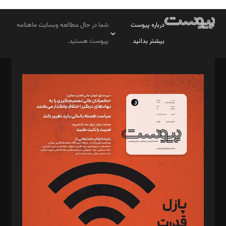
درباره پیوست
شما در حال مطالعه وبسایت ماهنامه
بیشتر بدانید
پیوست هستید.
صاحب امتیاز: موسسه پرسش (پویندگان راز ستاره شمال)
مدیر مسئول: محمدباقر اثنی‌عشری
سردبیر: مهرک محمودی
دبیر تحریریه: میثم قاسمی
د‌بیر ناداستان: سمانه سمیع
د‌بیر خدمت و تجارت: ابوالفضل رجبی
د‌بیر حقوق فناوری: حسام‌الدین ایپکچی
د‌بیر پیوست جهان: مینا پاکدل
د‌بیر تحریریه آنلاین: بابک نقاش
تحریریه‌: مجتبی محمود‌ی، آرش برهمند، یسنا امان‌پور، سروش کرمیان،
مصطفی مسجدی آرانی، ابوالفضل رجبی، زهرا فکرانه، فائزه فتحی
رستمی،مصطفی باستان