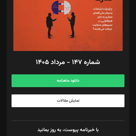
ویرایش: نگار استاد‌‌آقا
طراح یونیفرم: مجید توکلی
فیلمبرداری و عکاسی: امیر شفیعی، مانی لطفی زاده
گرافیک و صفحه‌آرایی: سید‌سبحان‌علی ثابت
مد‌یر توسعه تجاری: کامبیز برید‌
امور مالی: شاپور رهبری، محمد‌ کاظمی‌نیا
امور اد‌اری: راضیه محمود‌ی
شماره ۱۴۷ - مرداد ۱۴۰۵
مرکز تماس: ۰۲۱۴۲۸۲۴۰۰۰
آگهی و مشترکین: ۰۹۱۹۹۹۹۰۴۵۴
دانلود ماهنامه
نمایش مقالات
با خبرنامه پیوست، به روز بمانید