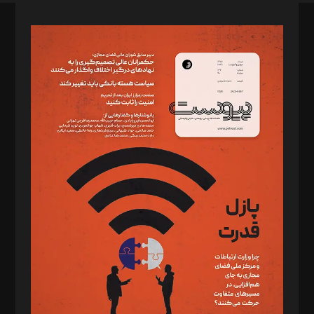
صاحب امتیاز: موسسه پرسش (پویندگان راز ستاره شمال)
مدیر مسئول: محمدباقر اثنی‌عشری
سردبیر: مهرک محمودی
دبیر تحریریه: میثم قاسمی
د‌بیر ناداستان: سمانه سمیع
د‌بیر خدمت و تجارت: ابوالفضل رجبی
د‌بیر حقوق فناوری: حسام‌الدین ایپکچی
د‌بیر پیوست جهان: مینا پاکدل
د‌بیر تحریریه آنلاین: بابک نقاش
تحریریه‌: مجتبی محمود‌ی، آرش برهمند، یسنا امان‌پور، سروش کرمیان،
مصطفی مسجدی آرانی، ابوالفضل رجبی، زهرا فکرانه، فائزه فتحی
رستمی،مصطفی باستان
ویرایش: نگار استاد‌‌آقا
طراح یونیفرم: مجید توکلی
فیلمبرداری و عکاسی: امیر شفیعی، مانی لطفی زاده
گرافیک و صفحه‌آرایی: سید‌سبحان‌علی ثابت