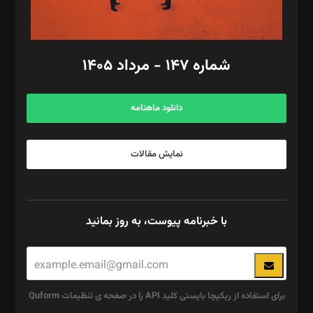
مد‌یر توسعه تجاری: کامبیز برید‌
امور مالی: شاپور رهبری، محمد‌ کاظمی‌نیا
امور اد‌اری: راضیه محمود‌ی
شماره ۱۴۷ - مرداد ۱۴۰۵
مرکز تماس: ۰۲۱۴۲۸۲۴۰۰۰
آگهی و مشترکین: ۰۹۱۹۹۹۹۰۴۵۴
دانلود ماهنامه
نمایش مقالات
با خبرنامه پیوست، به روز بمانید
برای استفاده از ریکپچا بایستی کلید API را در صفحه ی تنظیمات Quform