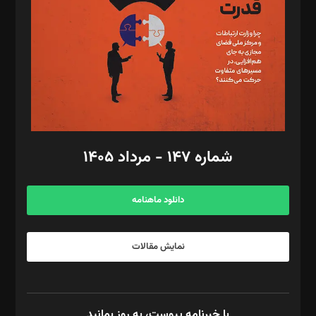
رستمی،مصطفی باستان
ویرایش: نگار استاد‌‌آقا
طراح یونیفرم: مجید توکلی
فیلمبرداری و عکاسی: امیر شفیعی، مانی لطفی زاده
گرافیک و صفحه‌آرایی: سید‌سبحان‌علی ثابت
مد‌یر توسعه تجاری: کامبیز برید‌
امور مالی: شاپور رهبری، محمد‌ کاظمی‌نیا
امور اد‌اری: راضیه محمود‌ی
شماره ۱۴۷ - مرداد ۱۴۰۵
مرکز تماس: ۰۲۱۴۲۸۲۴۰۰۰
آگهی و مشترکین: ۰۹۱۹۹۹۹۰۴۵۴
دانلود ماهنامه
نمایش مقالات
با خبرنامه پیوست، به روز بمانید