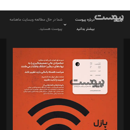
درباره پیوست
شما در حال مطالعه وبسایت ماهنامه
بیشتر بدانید
پیوست هستید.
صاحب امتیاز: موسسه پرسش (پویندگان راز ستاره شمال)
مدیر مسئول: محمدباقر اثنی‌عشری
سردبیر: مهرک محمودی
دبیر تحریریه: میثم قاسمی
د‌بیر ناداستان: سمانه سمیع
د‌بیر خدمت و تجارت: ابوالفضل رجبی
د‌بیر حقوق فناوری: حسام‌الدین ایپکچی
د‌بیر پیوست جهان: مینا پاکدل
د‌بیر تحریریه آنلاین: بابک نقاش
تحریریه‌: مجتبی محمود‌ی، آرش برهمند، یسنا امان‌پور، سروش کرمیان،
مصطفی مسجدی آرانی، ابوالفضل رجبی، زهرا فکرانه، فائزه فتحی