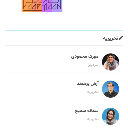
تحریریه
مهرک محمودی
سردبیر
آرش برهمند
تحریریه
سمانه سمیع
تحریریه