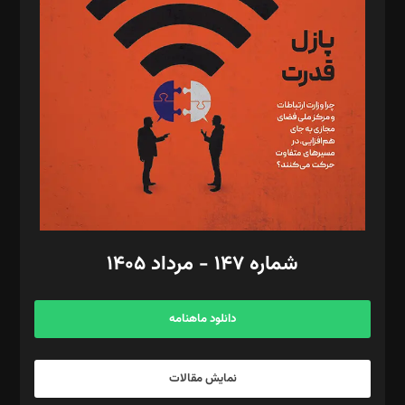
تحریریه‌: مجتبی محمود‌ی، آرش برهمند، یسنا امان‌پور، سروش کرمیان،
مصطفی مسجدی آرانی، ابوالفضل رجبی، زهرا فکرانه، فائزه فتحی
رستمی،مصطفی باستان
ویرایش: نگار استاد‌‌آقا
طراح یونیفرم: مجید توکلی
فیلمبرداری و عکاسی: امیر شفیعی، مانی لطفی زاده
گرافیک و صفحه‌آرایی: سید‌سبحان‌علی ثابت
مد‌یر توسعه تجاری: کامبیز برید‌
امور مالی: شاپور رهبری، محمد‌ کاظمی‌نیا
امور اد‌اری: راضیه محمود‌ی
شماره ۱۴۷ - مرداد ۱۴۰۵
مرکز تماس: ۰۲۱۴۲۸۲۴۰۰۰
آگهی و مشترکین: ۰۹۱۹۹۹۹۰۴۵۴
دانلود ماهنامه
نمایش مقالات