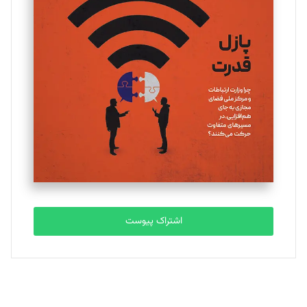
یسنا امان‌پور
تحریریه
ملینا جعفری
تحریریه
مصطفی مسجدی آرانی
تحریریه
اشتراک پیوست
بابک نقاش
تحریریه