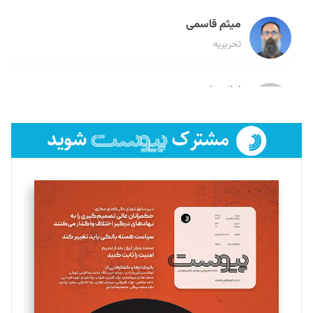
میثم قاسمی
تحریریه
لیلا حنارود
تحریریه
فائزه فتحی رستمی
تحریریه
سروش کرمیان
تحریریه
مینا پاکدل
تحریریه