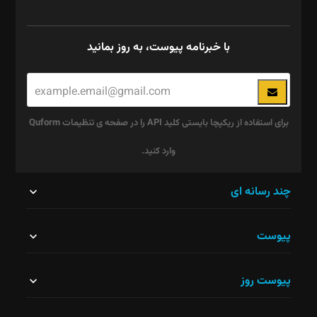
با خبرنامه پیوست، به روز بمانید
برای استفاده از ریکپچا بایستی کلید API را در صفحه ی تنظیمات Quform
وارد کنید.
این
چند رسانه ای
قسمت
پیوست
نباید
خالی
پیوست روز
رها