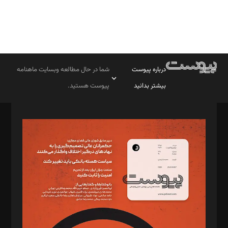
درباره پیوست
شما در حال مطالعه وبسایت ماهنامه
بیشتر بدانید
پیوست هستید.
صاحب امتیاز: موسسه پرسش (پویندگان راز ستاره شمال)
مدیر مسئول: محمدباقر اثنی‌عشری
سردبیر: مهرک محمودی
دبیر تحریریه: میثم قاسمی
د‌بیر ناداستان: سمانه سمیع
د‌بیر خدمت و تجارت: ابوالفضل رجبی
د‌بیر حقوق فناوری: حسام‌الدین ایپکچی
د‌بیر پیوست جهان: مینا پاکدل
د‌بیر تحریریه آنلاین: بابک نقاش