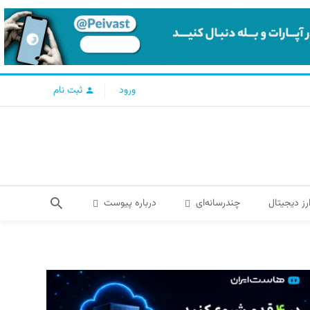
ورود
ثبت نام
رز دیجیتال
چندرسانه‌ای
درباره پیوست