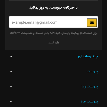
با خبرنامه پیوست، به روز بمانید
برای استفاده از ریکپچا بایستی کلید API را در صفحه ی تنظیمات Quform
وارد کنید.
این
چند رسانه ای
قسمت
پیوست
نباید
خالی
پیوست روز
رها
شود.
پیوست ماه