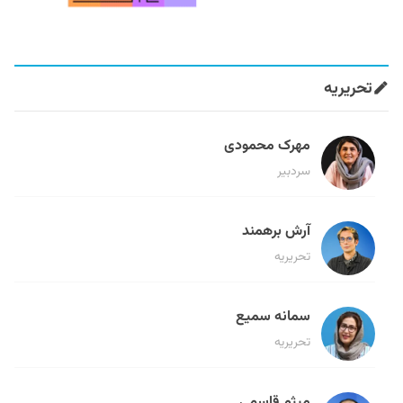
تحریریه
مهرک محمودی
سردبیر
آرش برهمند
تحریریه
سمانه سمیع
تحریریه
میثم قاسمی