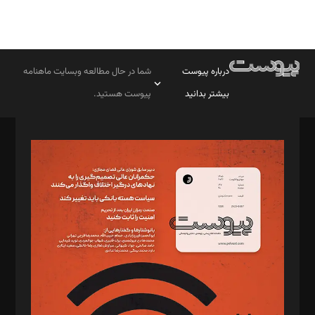
درباره پیوست
شما در حال مطالعه وبسایت ماهنامه
بیشتر بدانید
پیوست هستید.
صاحب امتیاز: موسسه پرسش (پویندگان راز ستاره شمال)
مدیر مسئول: محمدباقر اثنی‌عشری
سردبیر: مهرک محمودی
دبیر تحریریه: میثم قاسمی
د‌بیر ناداستان: سمانه سمیع
د‌بیر خدمت و تجارت: ابوالفضل رجبی
د‌بیر حقوق فناوری: حسام‌الدین ایپکچی
د‌بیر پیوست جهان: مینا پاکدل
د‌بیر تحریریه آنلاین: بابک نقاش
تحریریه‌: مجتبی محمود‌ی، آرش برهمند، یسنا امان‌پور، سروش کرمیان،