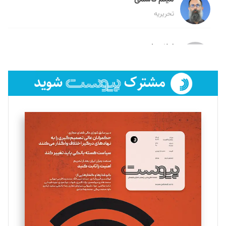
تحریریه
لیلا حنارود
تحریریه
فائزه فتحی رستمی
تحریریه
سروش کرمیان
تحریریه
مینا پاکدل
تحریریه