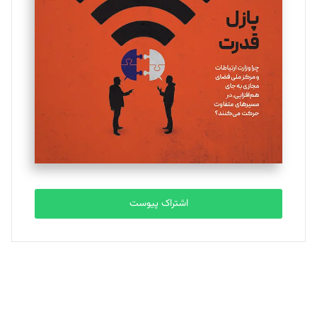
یسنا امان‌پور
تحریریه
ملینا جعفری
تحریریه
مصطفی مسجدی آرانی
تحریریه
اشتراک پیوست
بابک نقاش
تحریریه