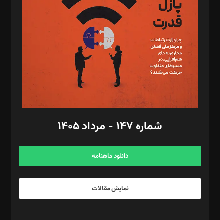
مصطفی مسجدی آرانی، ابوالفضل رجبی، زهرا فکرانه، فائزه فتحی
رستمی،مصطفی باستان
ویرایش: نگار استاد‌‌آقا
طراح یونیفرم: مجید توکلی
فیلمبرداری و عکاسی: امیر شفیعی، مانی لطفی زاده
گرافیک و صفحه‌آرایی: سید‌سبحان‌علی ثابت
مد‌یر توسعه تجاری: کامبیز برید‌
امور مالی: شاپور رهبری، محمد‌ کاظمی‌نیا
امور اد‌اری: راضیه محمود‌ی
شماره ۱۴۷ - مرداد ۱۴۰۵
مرکز تماس: ۰۲۱۴۲۸۲۴۰۰۰
آگهی و مشترکین: ۰۹۱۹۹۹۹۰۴۵۴
دانلود ماهنامه
نمایش مقالات