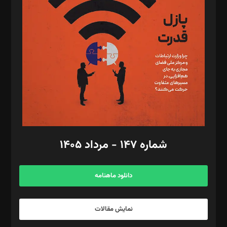
تحریریه‌: مجتبی محمود‌ی، آرش برهمند، یسنا امان‌پور، سروش کرمیان،
مصطفی مسجدی آرانی، ابوالفضل رجبی، زهرا فکرانه، فائزه فتحی
رستمی،مصطفی باستان
ویرایش: نگار استاد‌‌آقا
طراح یونیفرم: مجید توکلی
فیلمبرداری و عکاسی: امیر شفیعی، مانی لطفی زاده
گرافیک و صفحه‌آرایی: سید‌سبحان‌علی ثابت
مد‌یر توسعه تجاری: کامبیز برید‌
امور مالی: شاپور رهبری، محمد‌ کاظمی‌نیا
امور اد‌اری: راضیه محمود‌ی
شماره ۱۴۷ - مرداد ۱۴۰۵
مرکز تماس: ۰۲۱۴۲۸۲۴۰۰۰
آگهی و مشترکین: ۰۹۱۹۹۹۹۰۴۵۴
دانلود ماهنامه
نمایش مقالات