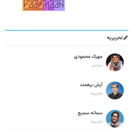
تحریریه
مهرک محمودی
سردبیر
آرش برهمند
تحریریه
سمانه سمیع
تحریریه