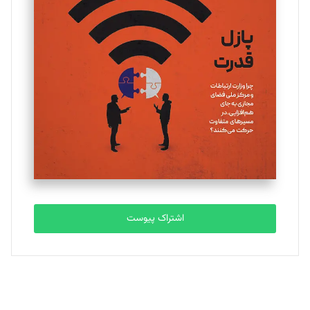
یسنا امان‌پور
تحریریه
ملینا جعفری
تحریریه
مصطفی مسجدی آرانی
تحریریه
اشتراک پیوست
بابک نقاش
تحریریه