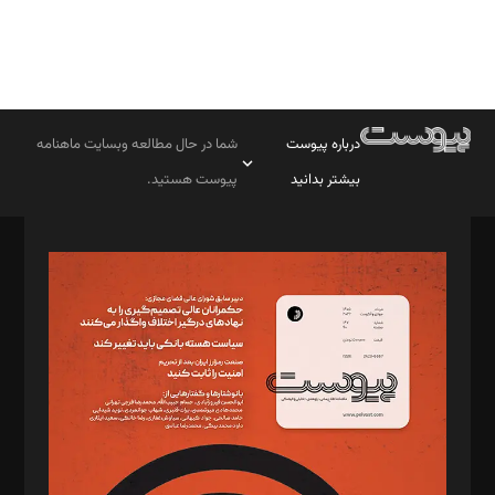
درباره پیوست
شما در حال مطالعه وبسایت ماهنامه
بیشتر بدانید
پیوست هستید.
صاحب امتیاز: موسسه پرسش (پویندگان راز ستاره شمال)
مدیر مسئول: محمدباقر اثنی‌عشری
سردبیر: مهرک محمودی
دبیر تحریریه: میثم قاسمی
د‌بیر ناداستان: سمانه سمیع
د‌بیر خدمت و تجارت: ابوالفضل رجبی
د‌بیر حقوق فناوری: حسام‌الدین ایپکچی
د‌بیر پیوست جهان: مینا پاکدل
د‌بیر تحریریه آنلاین: بابک نقاش