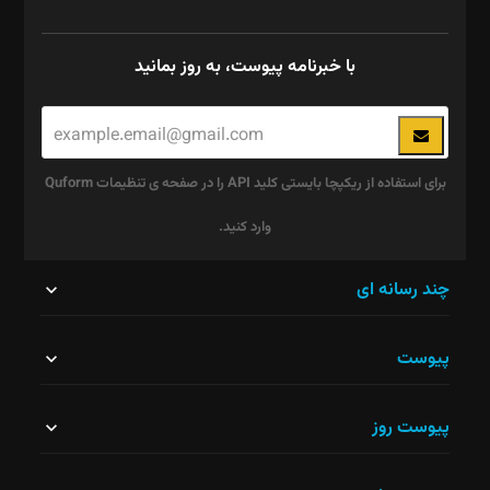
با خبرنامه پیوست، به روز بمانید
برای استفاده از ریکپچا بایستی کلید API را در صفحه ی تنظیمات Quform
وارد کنید.
این
چند رسانه ای
قسمت
پیوست
نباید
خالی
پیوست روز
رها