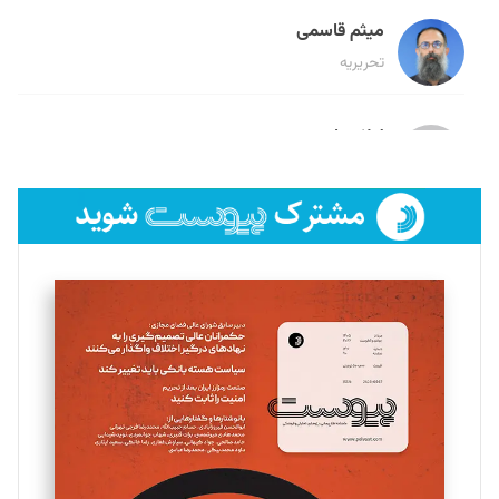
میثم قاسمی
تحریریه
لیلا حنارود
تحریریه
فائزه فتحی رستمی
تحریریه
سروش کرمیان
تحریریه
مینا پاکدل
تحریریه