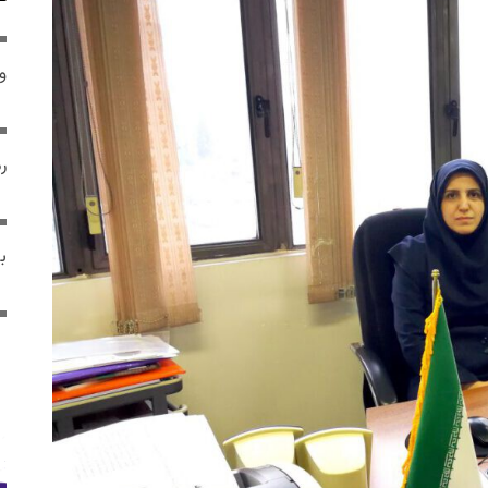
و 
رم
ب