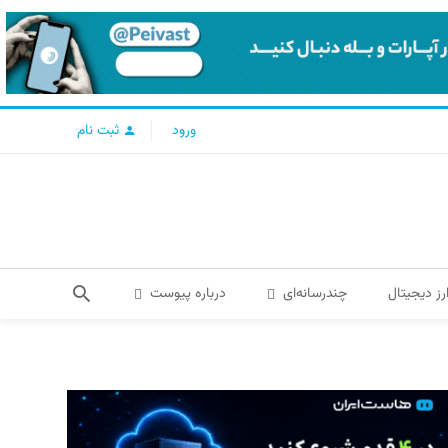
ورود
ثبت نام
رز دیجیتال
چندرسانه‌ای
درباره پیوست