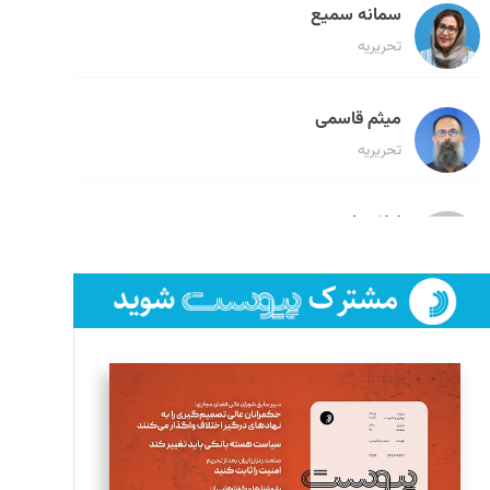
سمانه سمیع
تحریریه
میثم قاسمی
تحریریه
لیلا حنارود
تحریریه
فائزه فتحی رستمی
تحریریه
سروش کرمیان
تحریریه