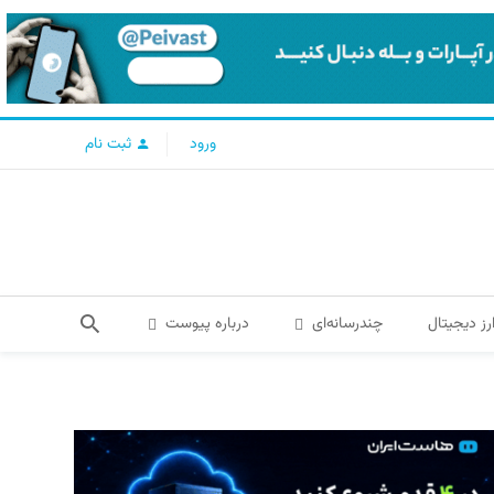
ورود
ثبت نام
رز دیجیتال
چندرسانه‌ای
درباره پیوست