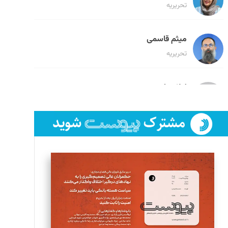
تحریریه
میثم قاسمی
تحریریه
لیلا حنارود
تحریریه
فائزه فتحی رستمی
تحریریه
سروش کرمیان
تحریریه