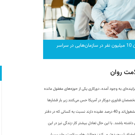
نیک تیلور: ماموریت ما بهبود سلامت روان 10 میلیون نفر در سازمان‌هایی در سراسر
امت روان
ینده‌ای به وجود آمده، دورکاری یکی از حوزه‌های مغفول مانده
جی DigitalOcean، 82 درصد از متخصصان فناوری دورکار در آمریکا حس می‌کنند زیر بار فشارها
له شده‌اند، 52 درصد می‌گویند ساعات بیشتری به کار مشغول‌اند و 40 درصد عقیده دارند نسبت به کسانی که در دفتر
داشته باشند. با این‌ حال تعادل بیشتر کار-زندگی نیز در این
وضاع را پیچیده‌تر می‌کند: «چالش‌های سلامت روان بسیار