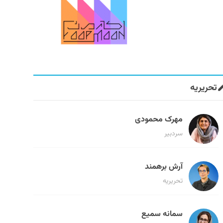
تحریریه
مهرک محمودی
سردبیر
آرش برهمند
تحریریه
سمانه سمیع