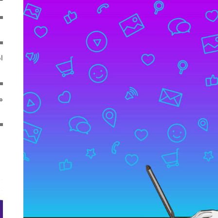
ایر
مص