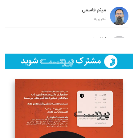
میثم قاسمی
تحریریه
لیلا حنارود
تحریریه
فائزه فتحی رستمی
تحریریه
سروش کرمیان
تحریریه
مینا پاکدل
تحریریه