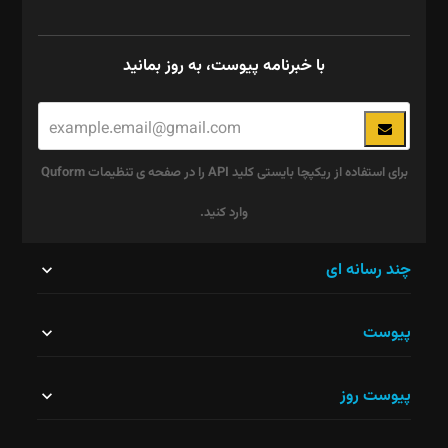
با خبرنامه پیوست، به روز بمانید
برای استفاده از ریکپچا بایستی کلید API را در صفحه ی تنظیمات Quform
وارد کنید.
این
چند رسانه ای
قسمت
پیوست
نباید
خالی
پیوست روز
رها