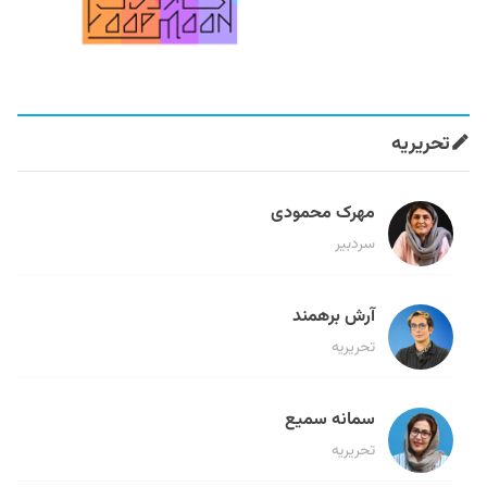
تحریریه
مهرک محمودی
سردبیر
آرش برهمند
تحریریه
سمانه سمیع
تحریریه