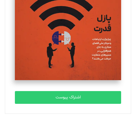
یسنا امان‌پور
تحریریه
ملینا جعفری
تحریریه
مصطفی مسجدی آرانی
تحریریه
اشتراک پیوست
بابک نقاش
تحریریه