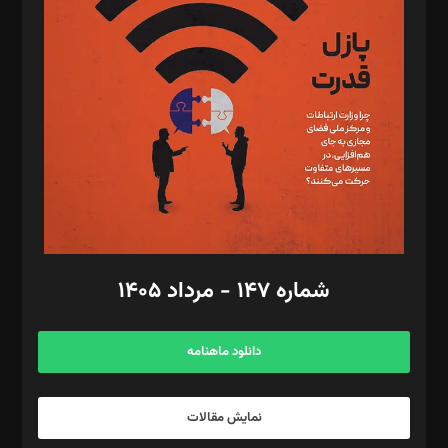
تحریریه‌: مجتبی محمود‌ی، آرش برهمند، یسنا امان‌پور، سروش کرمیان،
مصطفی مسجدی آرانی، ابوالفضل رجبی، زهرا فکرانه، فائزه فتحی
رستمی،مصطفی باستان
ویرایش: نگار استاد‌‌آقا
طراح یونیفرم: مجید توکلی
فیلمبرداری و عکاسی: امیر شفیعی، مانی لطفی زاده
گرافیک و صفحه‌آرایی: سید‌سبحان‌علی ثابت
مد‌یر توسعه تجاری: کامبیز برید‌
امور مالی: شاپور رهبری، محمد‌ کاظمی‌نیا
امور اد‌اری: راضیه محمود‌ی
شماره ۱۴۷ - مرداد ۱۴۰۵
مرکز تماس: ۰۲۱۴۲۸۲۴۰۰۰
آگهی و مشترکین: ۰۹۱۹۹۹۹۰۴۵۴
دانلود ماهنامه
نمایش مقالات