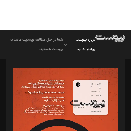
درباره پیوست
شما در حال مطالعه وبسایت ماهنامه
بیشتر بدانید
پیوست هستید.
صاحب امتیاز: موسسه پرسش (پویندگان راز ستاره شمال)
مدیر مسئول: محمدباقر اثنی‌عشری
سردبیر: مهرک محمودی
دبیر تحریریه: میثم قاسمی
د‌بیر ناداستان: سمانه سمیع
د‌بیر خدمت و تجارت: ابوالفضل رجبی
د‌بیر حقوق فناوری: حسام‌الدین ایپکچی
د‌بیر پیوست جهان: مینا پاکدل
د‌بیر تحریریه آنلاین: بابک نقاش