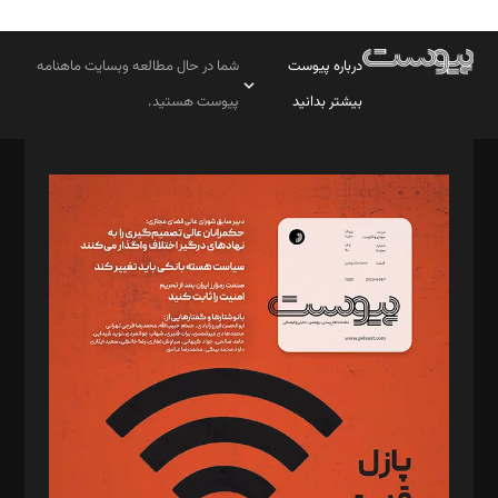
درباره پیوست
شما در حال مطالعه وبسایت ماهنامه
بیشتر بدانید
پیوست هستید.
صاحب امتیاز: موسسه پرسش (پویندگان راز ستاره شمال)
مدیر مسئول: محمدباقر اثنی‌عشری
سردبیر: مهرک محمودی
دبیر تحریریه: میثم قاسمی
د‌بیر ناداستان: سمانه سمیع
د‌بیر خدمت و تجارت: ابوالفضل رجبی
د‌بیر حقوق فناوری: حسام‌الدین ایپکچی
د‌بیر پیوست جهان: مینا پاکدل
د‌بیر تحریریه آنلاین: بابک نقاش
تحریریه‌: مجتبی محمود‌ی، آرش برهمند، یسنا امان‌پور، سروش کرمیان،
مصطفی مسجدی آرانی، ابوالفضل رجبی، زهرا فکرانه، فائزه فتحی
رستمی،مصطفی باستان