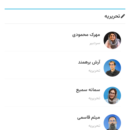
تحریریه
مهرک محمودی
سردبیر
آرش برهمند
تحریریه
سمانه سمیع
تحریریه
میثم قاسمی
تحریریه