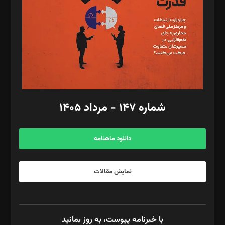
ویرایش: نگار استاد‌‌آقا
طراح یونیفرم: مجید توکلی
فیلمبرداری و عکاسی: امیر شفیعی، مانی لطفی زاده
گرافیک و صفحه‌آرایی: سید‌سبحان‌علی ثابت
مد‌یر توسعه تجاری: کامبیز برید‌
امور مالی: شاپور رهبری، محمد‌ کاظمی‌نیا
امور اد‌اری: راضیه محمود‌ی
شماره ۱۴۷ - مرداد ۱۴۰۵
مرکز تماس: ۰۲۱۴۲۸۲۴۰۰۰
آگهی و مشترکین: ۰۹۱۹۹۹۹۰۴۵۴
دانلود ماهنامه
نمایش مقالات
با خبرنامه پیوست، به روز بمانید