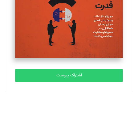
تحریریه
ملینا جعفری
تحریریه
مصطفی مسجدی آرانی
تحریریه
اشتراک پیوست
بابک نقاش
تحریریه