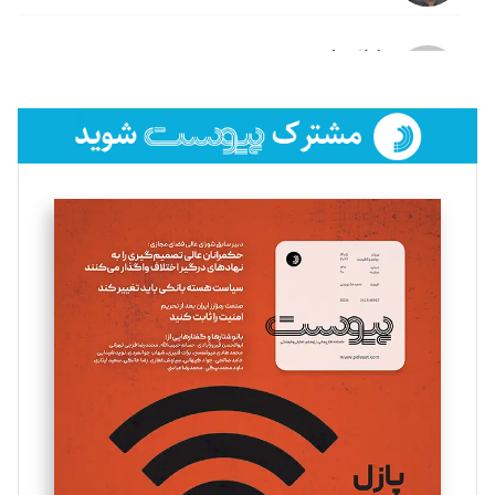
لیلا حنارود
تحریریه
فائزه فتحی رستمی
تحریریه
سروش کرمیان
تحریریه
مینا پاکدل
تحریریه
یسنا امان‌پور