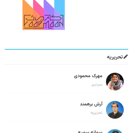
تحریریه
مهرک محمودی
سردبیر
آرش برهمند
تحریریه
سمانه سمیع