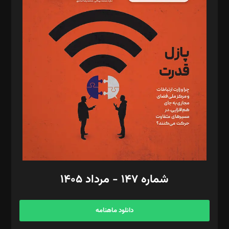
د‌بیر پیوست جهان: مینا پاکدل
د‌بیر تحریریه آنلاین: بابک نقاش
تحریریه‌: مجتبی محمود‌ی، آرش برهمند، یسنا امان‌پور، سروش کرمیان،
مصطفی مسجدی آرانی، ابوالفضل رجبی، زهرا فکرانه، فائزه فتحی
رستمی،مصطفی باستان
ویرایش: نگار استاد‌‌آقا
طراح یونیفرم: مجید توکلی
فیلمبرداری و عکاسی: امیر شفیعی، مانی لطفی زاده
گرافیک و صفحه‌آرایی: سید‌سبحان‌علی ثابت
مد‌یر توسعه تجاری: کامبیز برید‌
امور مالی: شاپور رهبری، محمد‌ کاظمی‌نیا
امور اد‌اری: راضیه محمود‌ی
شماره ۱۴۷ - مرداد ۱۴۰۵
مرکز تماس: ۰۲۱۴۲۸۲۴۰۰۰
آگهی و مشترکین: ۰۹۱۹۹۹۹۰۴۵۴
دانلود ماهنامه