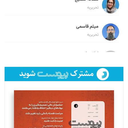
تحریریه
میثم قاسمی
تحریریه
لیلا حنارود
تحریریه
فائزه فتحی رستمی
تحریریه
سروش کرمیان
تحریریه