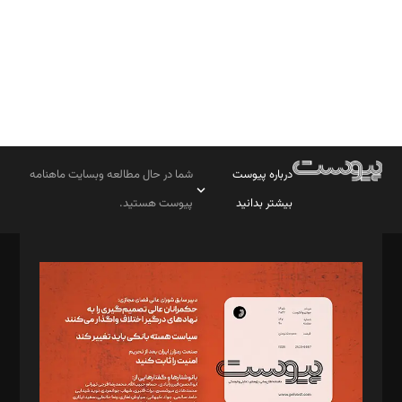
درباره پیوست
شما در حال مطالعه وبسایت ماهنامه
بیشتر بدانید
پیوست هستید.
صاحب امتیاز: موسسه پرسش (پویندگان راز ستاره شمال)
مدیر مسئول: محمدباقر اثنی‌عشری
سردبیر: مهرک محمودی
دبیر تحریریه: میثم قاسمی
د‌بیر ناداستان: سمانه سمیع
د‌بیر خدمت و تجارت: ابوالفضل رجبی
د‌بیر حقوق فناوری: حسام‌الدین ایپکچی