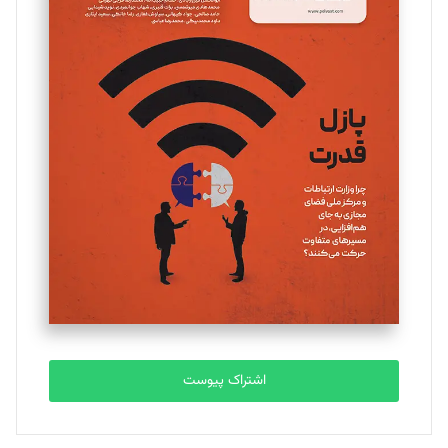
مینا پاکدل
تحریریه
یسنا امان‌پور
تحریریه
ملینا جعفری
تحریریه
مصطفی مسجدی آرانی
تحریریه
اشتراک پیوست
بابک نقاش
تحریریه