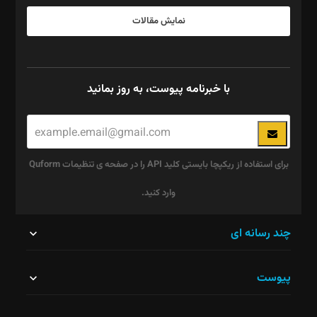
نمایش مقالات
با خبرنامه پیوست، به روز بمانید
برای استفاده از ریکپچا بایستی کلید API را در صفحه ی تنظیمات Quform
وارد کنید.
این
چند رسانه ای
قسمت
پیوست
نباید
خالی