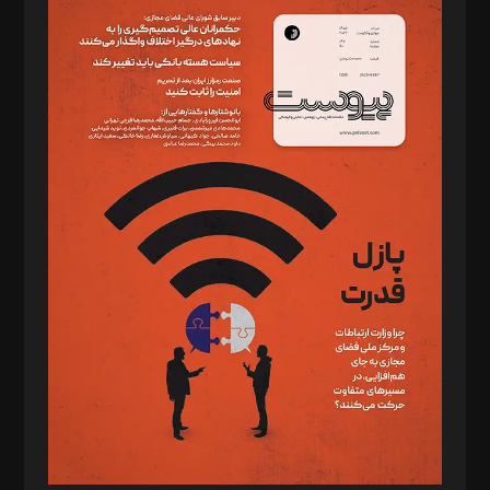
سردبیر: مهرک محمودی
دبیر تحریریه: میثم قاسمی
د‌بیر ناداستان: سمانه سمیع
د‌بیر خدمت و تجارت: ابوالفضل رجبی
د‌بیر حقوق فناوری: حسام‌الدین ایپکچی
د‌بیر پیوست جهان: مینا پاکدل
د‌بیر تحریریه آنلاین: بابک نقاش
تحریریه‌: مجتبی محمود‌ی، آرش برهمند، یسنا امان‌پور، سروش کرمیان،
مصطفی مسجدی آرانی، ابوالفضل رجبی، زهرا فکرانه، فائزه فتحی
رستمی،مصطفی باستان
ویرایش: نگار استاد‌‌آقا
طراح یونیفرم: مجید توکلی
فیلمبرداری و عکاسی: امیر شفیعی، مانی لطفی زاده
گرافیک و صفحه‌آرایی: سید‌سبحان‌علی ثابت
مد‌یر توسعه تجاری: کامبیز برید‌
امور مالی: شاپور رهبری، محمد‌ کاظمی‌نیا