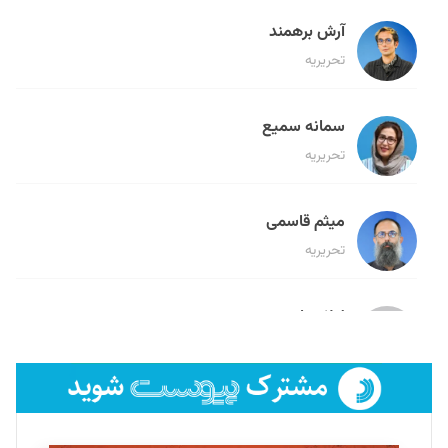
آرش برهمند
تحریریه
سمانه سمیع
تحریریه
میثم قاسمی
تحریریه
لیلا حنارود
تحریریه
فائزه فتحی رستمی
تحریریه