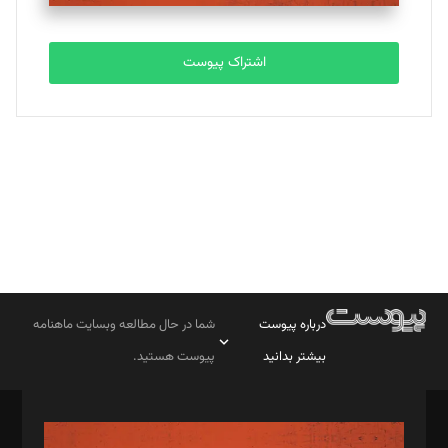
تحریریه
اشتراک پیوست
بابک نقاش
تحریریه
درباره پیوست
شما در حال مطالعه وبسایت ماهنامه
بیشتر بدانید
پیوست هستید.
صاحب امتیاز: موسسه پرسش (پویندگان راز ستاره شمال)
مدیر مسئول: محمدباقر اثنی‌عشری