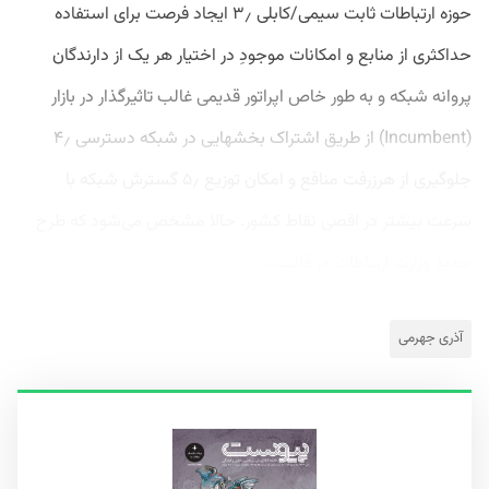
حوزه ارتباطات ثابت سیمی/کابلی ۳٫ ایجاد فرصت برای استفاده
حداکثری از منابع و امکانات موجودِ در اختیار هر یک از دارندگان
پروانه شبکه و به طور خاص اپراتور قدیمی غالب تاثیرگذار در بازار
(Incumbent) از طریق اشتراک بخش‏هایی در شبکه دسترسی ۴٫
جلوگیری از هرزرفت منافع و امکان توزیع ۵٫ گسترش شبکه با
سرعت بیشتر در اقصی نقاط کشور. حالا مشخص می‌شود که طرح
جدید وزارت ارتباطات در قالب...
آذری جهرمی