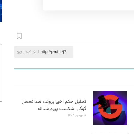
http://pvst.ir/j7
لینک کوتاه
تحلیل حکم اخیر پرونده ضدانحصار
گوگل؛ شکست پیروزمندانه
۸ بهمن ۱۴۰۴