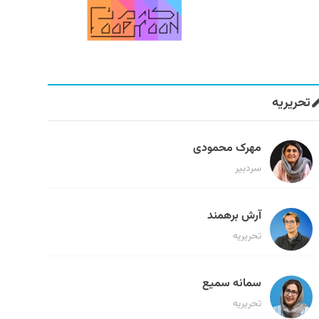
تحریریه
مهرک محمودی
سردبیر
آرش برهمند
تحریریه
سمانه سمیع
تحریریه