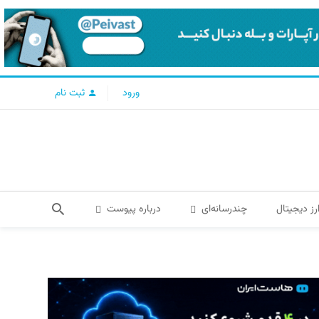
ورود
ثبت نام
رز دیجیتال
چندرسانه‌ای
درباره پیوست