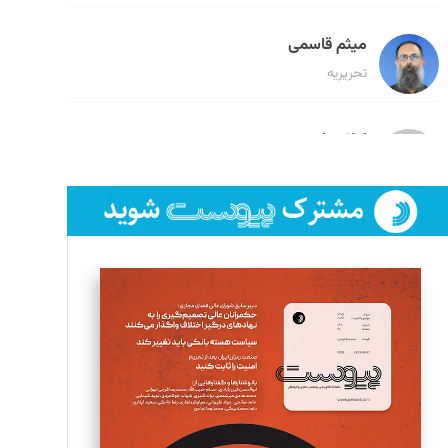
میثم قاسمی
تحریریه
لیلا حنارود
تحریریه
فائزه فتحی رستمی
تحریریه
سروش کرمیان
تحریریه
مینا پاکدل