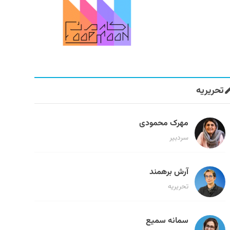
تحریریه
مهرک محمودی
سردبیر
آرش برهمند
تحریریه
سمانه سمیع