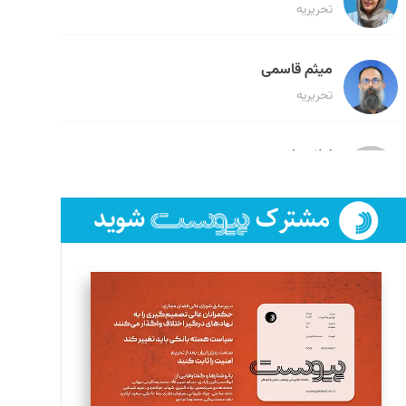
تحریریه
میثم قاسمی
تحریریه
لیلا حنارود
تحریریه
فائزه فتحی رستمی
تحریریه
سروش کرمیان
تحریریه