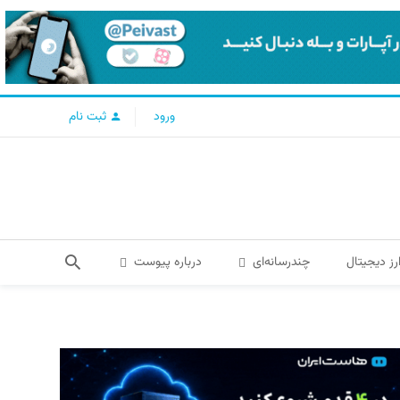
ورود
ثبت نام
رز دیجیتال
چندرسانه‌ای
درباره پیوست