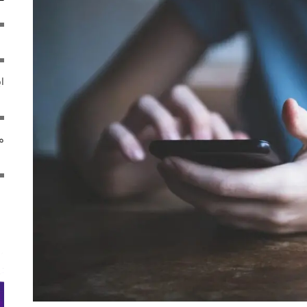
ایر
مص