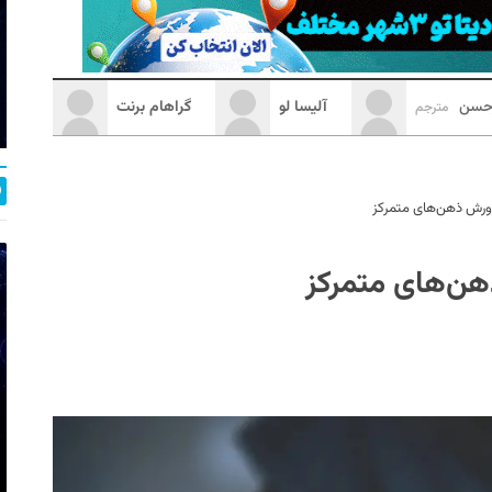
رحسن
آلیسا لو
گراهام برنت
مترجم
رورش ذهن‌های متمرکز
هن‌های متمرکز