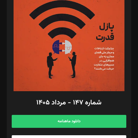
د‌بیر پیوست جهان: مینا پاکدل
د‌بیر تحریریه آنلاین: بابک نقاش
تحریریه‌: مجتبی محمود‌ی، آرش برهمند، یسنا امان‌پور، سروش کرمیان،
مصطفی مسجدی آرانی، ابوالفضل رجبی، زهرا فکرانه، فائزه فتحی
رستمی،مصطفی باستان
ویرایش: نگار استاد‌‌آقا
طراح یونیفرم: مجید توکلی
فیلمبرداری و عکاسی: امیر شفیعی، مانی لطفی زاده
گرافیک و صفحه‌آرایی: سید‌سبحان‌علی ثابت
مد‌یر توسعه تجاری: کامبیز برید‌
امور مالی: شاپور رهبری، محمد‌ کاظمی‌نیا
امور اد‌اری: راضیه محمود‌ی
شماره ۱۴۷ - مرداد ۱۴۰۵
مرکز تماس: ۰۲۱۴۲۸۲۴۰۰۰
آگهی و مشترکین: ۰۹۱۹۹۹۹۰۴۵۴
دانلود ماهنامه