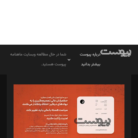
درباره پیوست
شما در حال مطالعه وبسایت ماهنامه
بیشتر بدانید
پیوست هستید.
صاحب امتیاز: موسسه پرسش (پویندگان راز ستاره شمال)
مدیر مسئول: محمدباقر اثنی‌عشری
سردبیر: مهرک محمودی
دبیر تحریریه: میثم قاسمی
د‌بیر ناداستان: سمانه سمیع
د‌بیر خدمت و تجارت: ابوالفضل رجبی
د‌بیر حقوق فناوری: حسام‌الدین ایپکچی