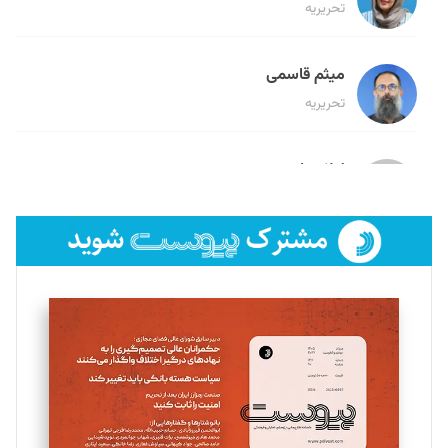
تحریریه
میثم قاسمی
تحریریه
لیلا حنارود
تحریریه
فائزه فتحی رستمی
تحریریه
سروش کرمیان
تحریریه