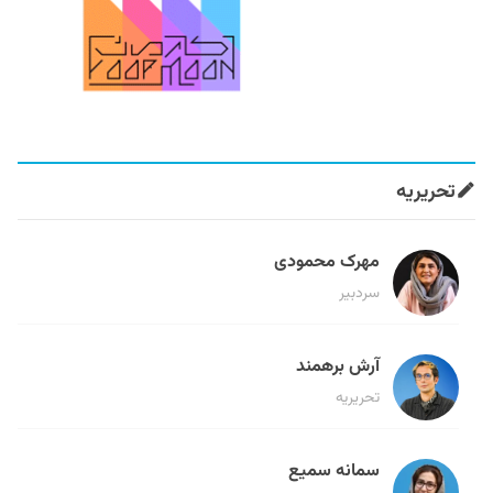
تحریریه
مهرک محمودی
سردبیر
آرش برهمند
تحریریه
سمانه سمیع