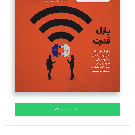
مینا پاکدل
تحریریه
یسنا امان‌پور
تحریریه
ملینا جعفری
تحریریه
مصطفی مسجدی آرانی
تحریریه
اشتراک پیوست
بابک نقاش
تحریریه