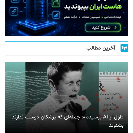
آخرین مطالب
«اول از AI پرسیدم»؛ جمله‌ای که پزشکان دوست ندارند
بشنوند