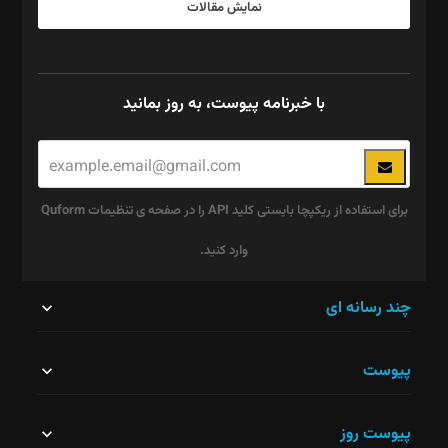
نمایش مقالات
با خبرنامه پیوست، به روز بمانید
برای استفاده از ریکپچا بایستی کلید API را در صفحه ی تنظیمات Quform
وارد کنید.
این
چند رسانه ای
قسمت
پیوست
نباید
خالی
پیوست روز