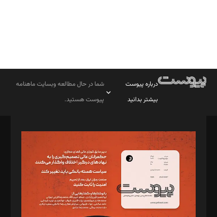
درباره پیوست
شما در حال مطالعه وبسایت ماهنامه
بیشتر بدانید
پیوست هستید.
صاحب امتیاز: موسسه پرسش (پویندگان راز ستاره شمال)
مدیر مسئول: محمدباقر اثنی‌عشری
سردبیر: مهرک محمودی
دبیر تحریریه: میثم قاسمی
د‌بیر ناداستان: سمانه سمیع
د‌بیر خدمت و تجارت: ابوالفضل رجبی
د‌بیر حقوق فناوری: حسام‌الدین ایپکچی