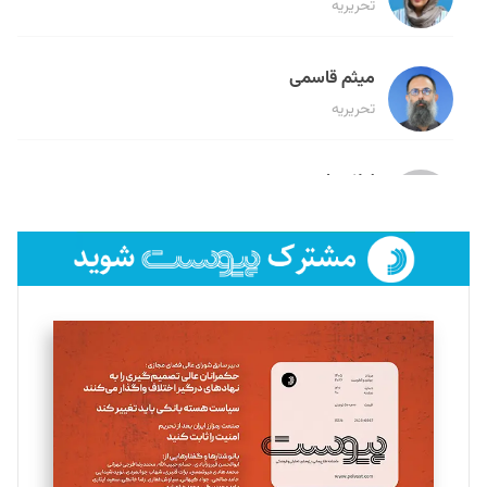
تحریریه
میثم قاسمی
تحریریه
لیلا حنارود
تحریریه
فائزه فتحی رستمی
تحریریه
سروش کرمیان
تحریریه