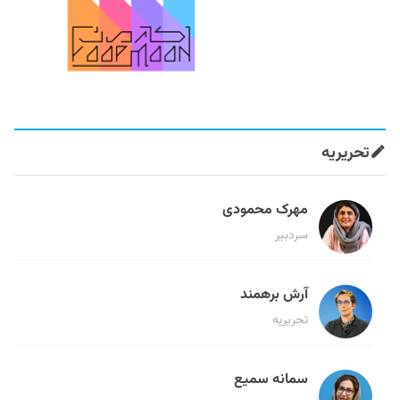
تحریریه
مهرک محمودی
سردبیر
آرش برهمند
تحریریه
سمانه سمیع