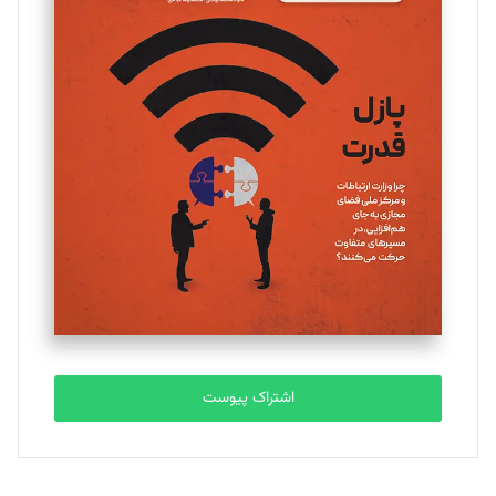
مینا پاکدل
تحریریه
یسنا امان‌پور
تحریریه
ملینا جعفری
تحریریه
مصطفی مسجدی آرانی
تحریریه
اشتراک پیوست
بابک نقاش
تحریریه