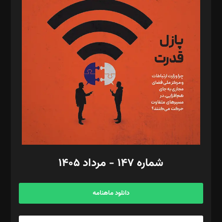
د‌بیر پیوست جهان: مینا پاکدل
د‌بیر تحریریه آنلاین: بابک نقاش
تحریریه‌: مجتبی محمود‌ی، آرش برهمند، یسنا امان‌پور، سروش کرمیان،
مصطفی مسجدی آرانی، ابوالفضل رجبی، زهرا فکرانه، فائزه فتحی
رستمی،مصطفی باستان
ویرایش: نگار استاد‌‌آقا
طراح یونیفرم: مجید توکلی
فیلمبرداری و عکاسی: امیر شفیعی، مانی لطفی زاده
گرافیک و صفحه‌آرایی: سید‌سبحان‌علی ثابت
مد‌یر توسعه تجاری: کامبیز برید‌
امور مالی: شاپور رهبری، محمد‌ کاظمی‌نیا
امور اد‌اری: راضیه محمود‌ی
شماره ۱۴۷ - مرداد ۱۴۰۵
مرکز تماس: ۰۲۱۴۲۸۲۴۰۰۰
آگهی و مشترکین: ۰۹۱۹۹۹۹۰۴۵۴
دانلود ماهنامه