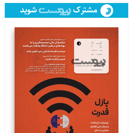
فائزه فتحی رستمی
تحریریه
سروش کرمیان
تحریریه
مینا پاکدل
تحریریه
یسنا امان‌پور
تحریریه
ملینا جعفری