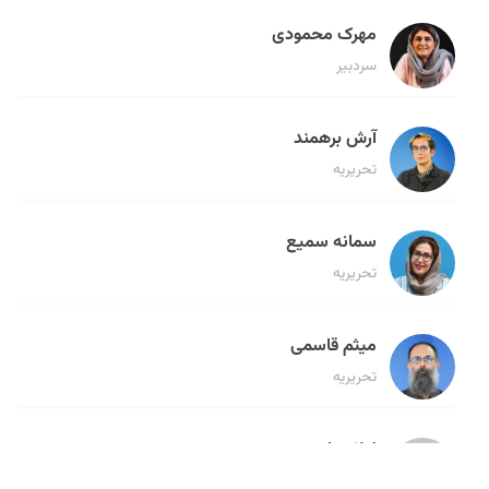
مهرک محمودی
سردبیر
آرش برهمند
تحریریه
سمانه سمیع
تحریریه
میثم قاسمی
تحریریه
لیلا حنارود
تحریریه