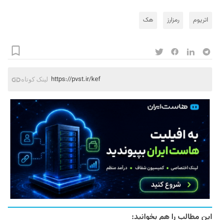
اتریوم
رمزارز
هک
https://pvst.ir/kef
لینک کوتاه
این مطالب را هم بخوانید: