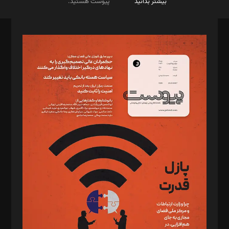
بیشتر بدانید
پیوست هستید.
صاحب امتیاز: موسسه پرسش (پویندگان راز ستاره شمال)
مدیر مسئول: محمدباقر اثنی‌عشری
سردبیر: مهرک محمودی
دبیر تحریریه: میثم قاسمی
د‌بیر ناداستان: سمانه سمیع
د‌بیر خدمت و تجارت: ابوالفضل رجبی
د‌بیر حقوق فناوری: حسام‌الدین ایپکچی
د‌بیر پیوست جهان: مینا پاکدل
د‌بیر تحریریه آنلاین: بابک نقاش
تحریریه‌: مجتبی محمود‌ی، آرش برهمند، یسنا امان‌پور، سروش کرمیان،
مصطفی مسجدی آرانی، ابوالفضل رجبی، زهرا فکرانه، فائزه فتحی
رستمی،مصطفی باستان
ویرایش: نگار استاد‌‌آقا
طراح یونیفرم: مجید توکلی
فیلمبرداری و عکاسی: امیر شفیعی، مانی لطفی زاده