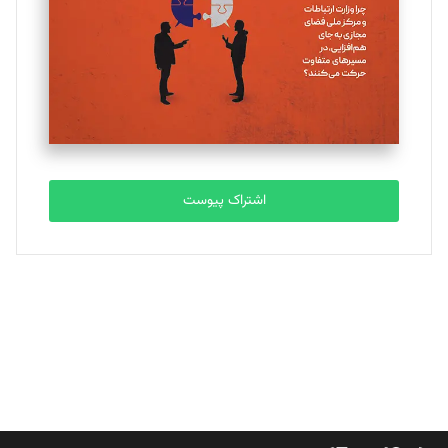
ملینا جعفری
تحریریه
مصطفی مسجدی آرانی
تحریریه
اشتراک پیوست
بابک نقاش
تحریریه