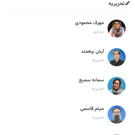
تحریریه
مهرک محمودی
سردبیر
آرش برهمند
تحریریه
سمانه سمیع
تحریریه
میثم قاسمی
تحریریه