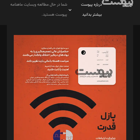
درباره پیوست
شما در حال مطالعه وبسایت ماهنامه
بیشتر بدانید
پیوست هستید.
صاحب امتیاز: موسسه پرسش (پویندگان راز ستاره شمال)
مدیر مسئول: محمدباقر اثنی‌عشری
سردبیر: مهرک محمودی
دبیر تحریریه: میثم قاسمی
د‌بیر ناداستان: سمانه سمیع
د‌بیر خدمت و تجارت: ابوالفضل رجبی
د‌بیر حقوق فناوری: حسام‌الدین ایپکچی
د‌بیر پیوست جهان: مینا پاکدل
د‌بیر تحریریه آنلاین: بابک نقاش
تحریریه‌: مجتبی محمود‌ی، آرش برهمند، یسنا امان‌پور، سروش کرمیان،
مصطفی مسجدی آرانی، ابوالفضل رجبی، زهرا فکرانه، فائزه فتحی
رستمی،مصطفی باستان
ویرایش: نگار استاد‌‌آقا