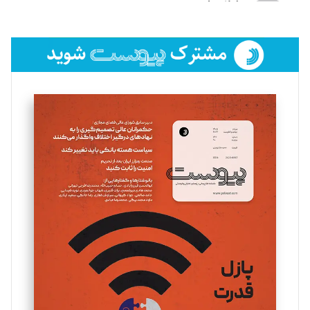
لیلا حنارود
تحریریه
فائزه فتحی رستمی
تحریریه
سروش کرمیان
تحریریه
مینا پاکدل
تحریریه
یسنا امان‌پور
تحریریه