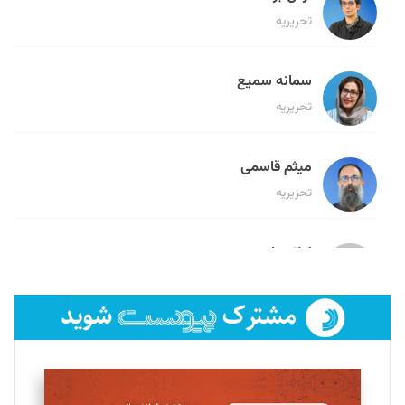
تحریریه
سمانه سمیع
تحریریه
میثم قاسمی
تحریریه
لیلا حنارود
تحریریه
فائزه فتحی رستمی
تحریریه