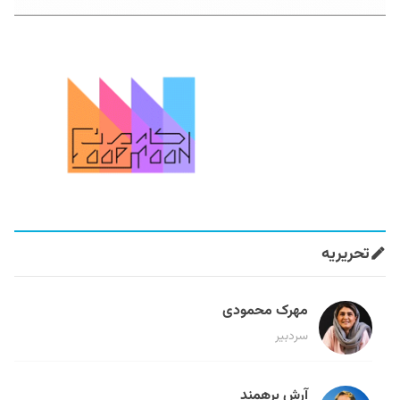
تحریریه
مهرک محمودی
سردبیر
آرش برهمند