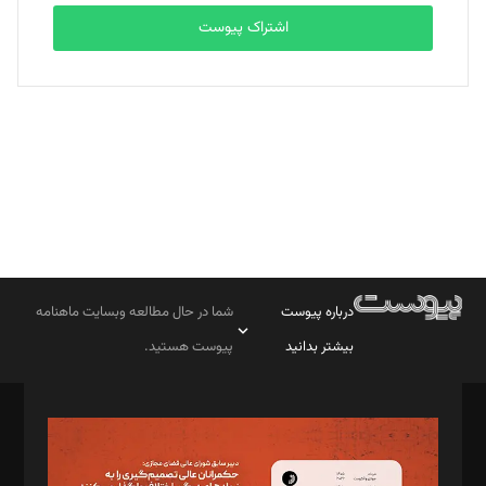
اشتراک پیوست
بابک نقاش
تحریریه
درباره پیوست
شما در حال مطالعه وبسایت ماهنامه
بیشتر بدانید
پیوست هستید.
صاحب امتیاز: موسسه پرسش (پویندگان راز ستاره شمال)
مدیر مسئول: محمدباقر اثنی‌عشری
سردبیر: مهرک محمودی