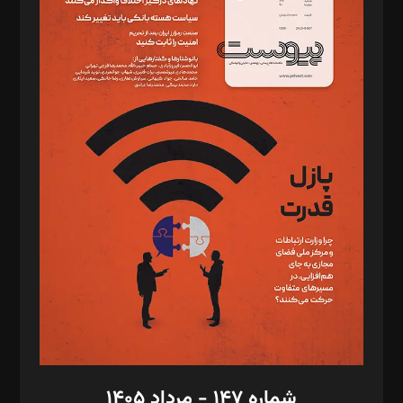
دبیر تحریریه: میثم قاسمی
د‌بیر ناداستان: سمانه سمیع
د‌بیر خدمت و تجارت: ابوالفضل رجبی
د‌بیر حقوق فناوری: حسام‌الدین ایپکچی
د‌بیر پیوست جهان: مینا پاکدل
د‌بیر تحریریه آنلاین: بابک نقاش
تحریریه‌: مجتبی محمود‌ی، آرش برهمند، یسنا امان‌پور، سروش کرمیان،
مصطفی مسجدی آرانی، ابوالفضل رجبی، زهرا فکرانه، فائزه فتحی
رستمی،مصطفی باستان
ویرایش: نگار استاد‌‌آقا
طراح یونیفرم: مجید توکلی
فیلمبرداری و عکاسی: امیر شفیعی، مانی لطفی زاده
گرافیک و صفحه‌آرایی: سید‌سبحان‌علی ثابت
مد‌یر توسعه تجاری: کامبیز برید‌
امور مالی: شاپور رهبری، محمد‌ کاظمی‌نیا
امور اد‌اری: راضیه محمود‌ی
شماره ۱۴۷ - مرداد ۱۴۰۵