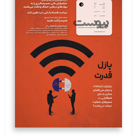
سروش کرمیان
تحریریه
مینا پاکدل
تحریریه
یسنا امان‌پور
تحریریه
ملینا جعفری
تحریریه
مصطفی مسجدی آرانی
تحریریه