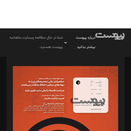
درباره پیوست
شما در حال مطالعه وبسایت ماهنامه
بیشتر بدانید
پیوست هستید.
صاحب امتیاز: موسسه پرسش (پویندگان راز ستاره شمال)
مدیر مسئول: محمدباقر اثنی‌عشری
سردبیر: مهرک محمودی
دبیر تحریریه: میثم قاسمی
د‌بیر ناداستان: سمانه سمیع
د‌بیر خدمت و تجارت: ابوالفضل رجبی
د‌بیر حقوق فناوری: حسام‌الدین ایپکچی
د‌بیر پیوست جهان: مینا پاکدل
د‌بیر تحریریه آنلاین: بابک نقاش