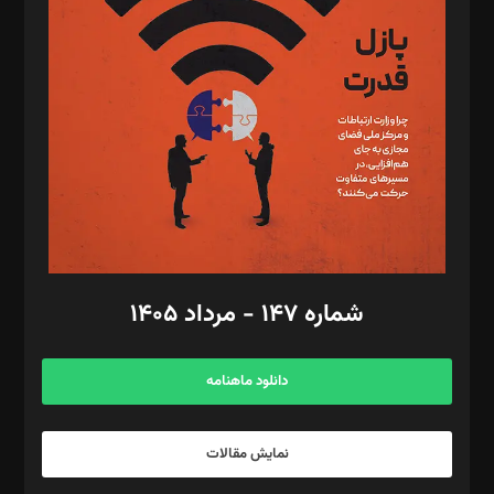
تحریریه‌: مجتبی محمود‌ی، آرش برهمند، یسنا امان‌پور، سروش کرمیان،
مصطفی مسجدی آرانی، ابوالفضل رجبی، زهرا فکرانه، فائزه فتحی
رستمی،مصطفی باستان
ویرایش: نگار استاد‌‌آقا
طراح یونیفرم: مجید توکلی
فیلمبرداری و عکاسی: امیر شفیعی، مانی لطفی زاده
گرافیک و صفحه‌آرایی: سید‌سبحان‌علی ثابت
مد‌یر توسعه تجاری: کامبیز برید‌
امور مالی: شاپور رهبری، محمد‌ کاظمی‌نیا
امور اد‌اری: راضیه محمود‌ی
شماره ۱۴۷ - مرداد ۱۴۰۵
مرکز تماس: ۰۲۱۴۲۸۲۴۰۰۰
آگهی و مشترکین: ۰۹۱۹۹۹۹۰۴۵۴
دانلود ماهنامه
نمایش مقالات