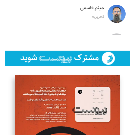
میثم قاسمی
تحریریه
لیلا حنارود
تحریریه
فائزه فتحی رستمی
تحریریه
سروش کرمیان
تحریریه
مینا پاکدل
تحریریه