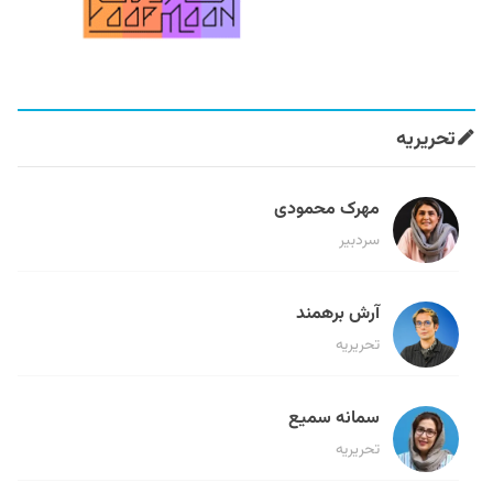
تحریریه
مهرک محمودی
سردبیر
آرش برهمند
تحریریه
سمانه سمیع
تحریریه