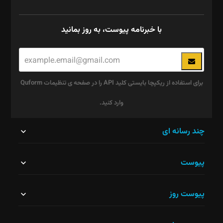
با خبرنامه پیوست، به روز بمانید
برای استفاده از ریکپچا بایستی کلید API را در صفحه ی تنظیمات Quform
وارد کنید.
این
چند رسانه ای
قسمت
پیوست
نباید
خالی
پیوست روز
رها
شود.