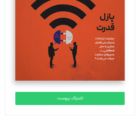
یسنا امان‌پور
تحریریه
ملینا جعفری
تحریریه
مصطفی مسجدی آرانی
تحریریه
اشتراک پیوست
بابک نقاش
تحریریه