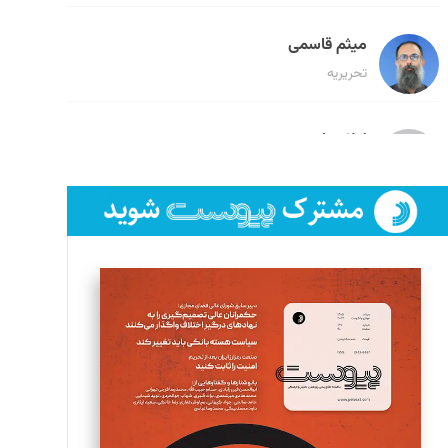
میثم قاسمی
تحریریه
لیلا حنارود
تحریریه
فائزه فتحی رستمی
تحریریه
سروش کرمیان
تحریریه
مینا پاکدل