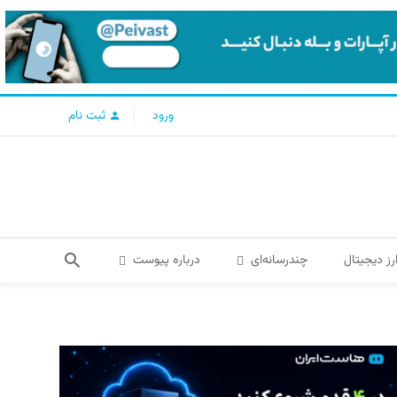
ورود
ثبت نام
رز دیجیتال
چندرسانه‌ای
درباره پیوست