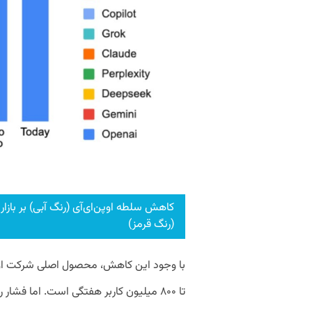
کاهش سلطه اوپن‌ای‌آی (رنگ آبی) بر با
(رنگ قرمز)
تا ۸۰۰ میلیون کاربر هفتگی است. اما فش