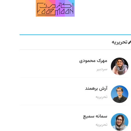
تحریریه
مهرک محمودی
سردبیر
آرش برهمند
تحریریه
سمانه سمیع
تحریریه