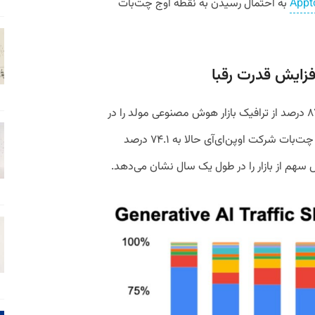
به احتمال رسیدن به نقطه اوج چت‌بات
زایش قدرت رقبا
تا دوازده ماه پیش، چت‌جی‌پی‌تی بیش از ۸۷.۱ درصد از ترافیک بازار هوش مصنوعی مولد را در
اختیار داشت. اما طبق آخرین داده‌ها، سهم چت‌‌بات شرکت اوپن‌ای‌آی حالا به ۷۴.۱ درصد