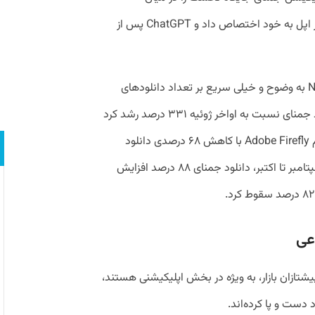
پردانلودترین اپلیکیشن‌های رایگان اپ استور اپل به خود اختصاص داد و ChatGPT پس از
طبق آمار Appfigures، عرضه Nano Banana به وضوح و خیلی سریع بر تعداد دانلود‌های
جمنای تاثیر گذاشت؛ تا ۶ اکتبر، تعداد دانلود جمنای نسبت به اواخر ژوئیه ۳۳۱ درصد رشد کرد
و در همین دوره ابزاری از شرکت ادوبی به نام Adobe Firefly با کاهش ۶۸ درصدی دانلود
مواجه شد. در بازار ایالات متحده نیز، بین سپتامبر تا اکتبر، دانلود جمنای ۸۸ درصد افزایش
عی
تازان بازار، به ویژه در بخش اپلیکیشنی هستند،
 دست و پا کرده‌اند.