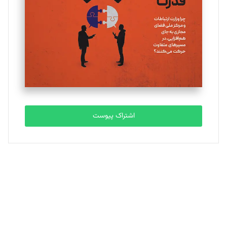
ملینا جعفری
تحریریه
مصطفی مسجدی آرانی
تحریریه
اشتراک پیوست
بابک نقاش
تحریریه