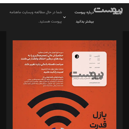
درباره پیوست
شما در حال مطالعه وبسایت ماهنامه
بیشتر بدانید
پیوست هستید.
صاحب امتیاز: موسسه پرسش (پویندگان راز ستاره شمال)
مدیر مسئول: محمدباقر اثنی‌عشری
سردبیر: مهرک محمودی
دبیر تحریریه: میثم قاسمی
د‌بیر ناداستان: سمانه سمیع
د‌بیر خدمت و تجارت: ابوالفضل رجبی
د‌بیر حقوق فناوری: حسام‌الدین ایپکچی
د‌بیر پیوست جهان: مینا پاکدل
د‌بیر تحریریه آنلاین: بابک نقاش
تحریریه‌: مجتبی محمود‌ی، آرش برهمند، یسنا امان‌پور، سروش کرمیان،
مصطفی مسجدی آرانی، ابوالفضل رجبی، زهرا فکرانه، فائزه فتحی
رستمی،مصطفی باستان