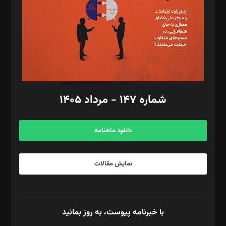
ویرایش: نگار استاد‌‌آقا
طراح یونیفرم: مجید توکلی
فیلمبرداری و عکاسی: امیر شفیعی، مانی لطفی زاده
گرافیک و صفحه‌آرایی: سید‌سبحان‌علی ثابت
مد‌یر توسعه تجاری: کامبیز برید‌
امور مالی: شاپور رهبری، محمد‌ کاظمی‌نیا
امور اد‌اری: راضیه محمود‌ی
شماره ۱۴۷ - مرداد ۱۴۰۵
مرکز تماس: ۰۲۱۴۲۸۲۴۰۰۰
آگهی و مشترکین: ۰۹۱۹۹۹۹۰۴۵۴
دانلود ماهنامه
نمایش مقالات
با خبرنامه پیوست، به روز بمانید