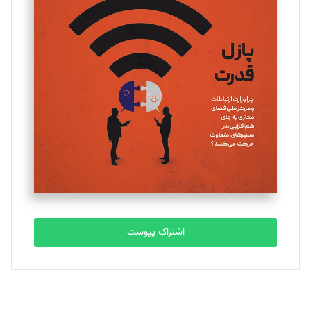
تحریریه
یسنا امان‌پور
تحریریه
ملینا جعفری
تحریریه
مصطفی مسجدی آرانی
تحریریه
اشتراک پیوست
بابک نقاش
تحریریه