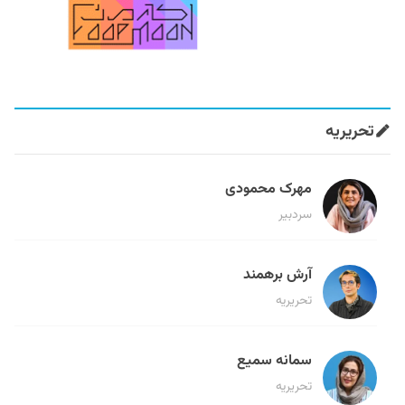
تحریریه
مهرک محمودی
سردبیر
آرش برهمند
تحریریه
سمانه سمیع
تحریریه