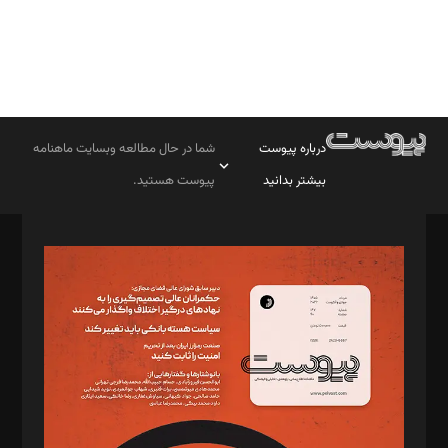
درباره پیوست
شما در حال مطالعه وبسایت ماهنامه
بیشتر بدانید
پیوست هستید.
صاحب امتیاز: موسسه پرسش (پویندگان راز ستاره شمال)
مدیر مسئول: محمدباقر اثنی‌عشری
سردبیر: مهرک محمودی
دبیر تحریریه: میثم قاسمی
د‌بیر ناداستان: سمانه سمیع
د‌بیر خدمت و تجارت: ابوالفضل رجبی
د‌بیر حقوق فناوری: حسام‌الدین ایپکچی
د‌بیر پیوست جهان: مینا پاکدل