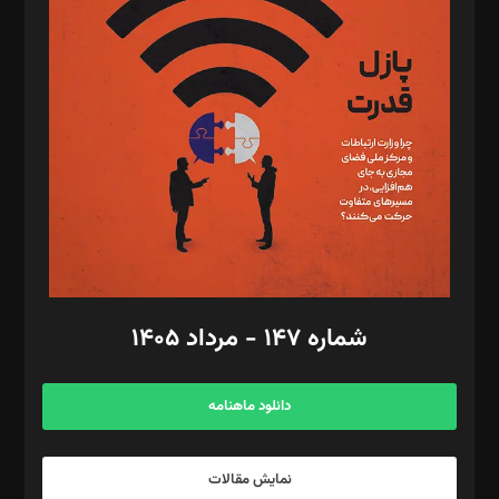
د‌بیر تحریریه آنلاین: بابک نقاش
تحریریه‌: مجتبی محمود‌ی، آرش برهمند، یسنا امان‌پور، سروش کرمیان،
مصطفی مسجدی آرانی، ابوالفضل رجبی، زهرا فکرانه، فائزه فتحی
رستمی،مصطفی باستان
ویرایش: نگار استاد‌‌آقا
طراح یونیفرم: مجید توکلی
فیلمبرداری و عکاسی: امیر شفیعی، مانی لطفی زاده
گرافیک و صفحه‌آرایی: سید‌سبحان‌علی ثابت
مد‌یر توسعه تجاری: کامبیز برید‌
امور مالی: شاپور رهبری، محمد‌ کاظمی‌نیا
امور اد‌اری: راضیه محمود‌ی
شماره ۱۴۷ - مرداد ۱۴۰۵
مرکز تماس: ۰۲۱۴۲۸۲۴۰۰۰
آگهی و مشترکین: ۰۹۱۹۹۹۹۰۴۵۴
دانلود ماهنامه
نمایش مقالات