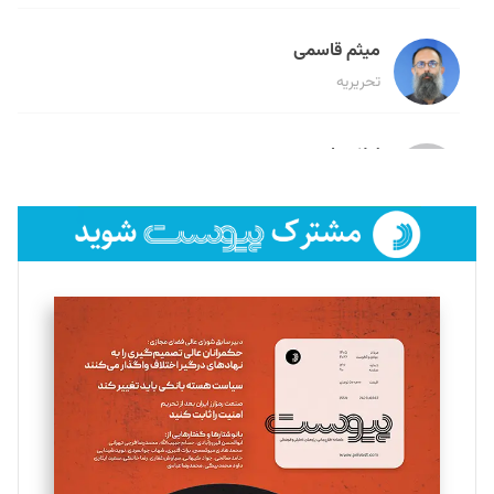
میثم قاسمی
تحریریه
لیلا حنارود
تحریریه
فائزه فتحی رستمی
تحریریه
سروش کرمیان
تحریریه
مینا پاکدل