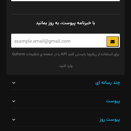
با خبرنامه پیوست، به روز بمانید
برای استفاده از ریکپچا بایستی کلید API را در صفحه ی تنظیمات Quform
وارد کنید.
این
چند رسانه ای
قسمت
پیوست
نباید
خالی
پیوست روز
رها