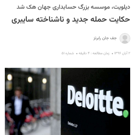
دیلویت، موسسه بزرگ حسابداری جهان هک شد
حکایت حمله‌ جدید و ناشناخته سایبری
جف جان رابرتز
۲ آبان ۱۳۹۶
زمان مطالعه : ۴ دقیقه
شماره ۵۱
S