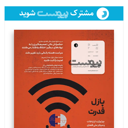
تحریریه
فائزه فتحی رستمی
تحریریه
سروش کرمیان
تحریریه
مینا پاکدل
تحریریه
یسنا امان‌پور
تحریریه