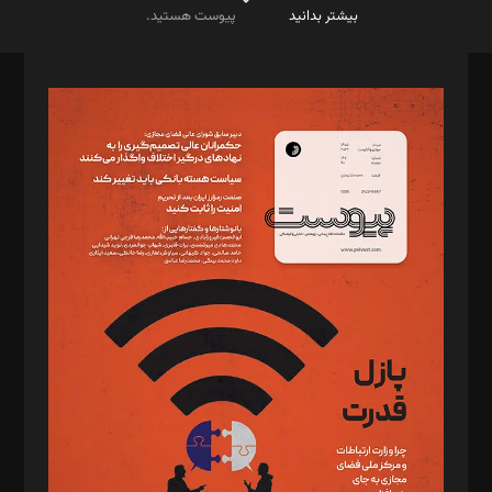
بیشتر بدانید
پیوست هستید.
صاحب امتیاز: موسسه پرسش (پویندگان راز ستاره شمال)
مدیر مسئول: محمدباقر اثنی‌عشری
سردبیر: مهرک محمودی
دبیر تحریریه: میثم قاسمی
د‌بیر ناداستان: سمانه سمیع
د‌بیر خدمت و تجارت: ابوالفضل رجبی
د‌بیر حقوق فناوری: حسام‌الدین ایپکچی
د‌بیر پیوست جهان: مینا پاکدل
د‌بیر تحریریه آنلاین: بابک نقاش
تحریریه‌: مجتبی محمود‌ی، آرش برهمند، یسنا امان‌پور، سروش کرمیان،
مصطفی مسجدی آرانی، ابوالفضل رجبی، زهرا فکرانه، فائزه فتحی
رستمی،مصطفی باستان
ویرایش: نگار استاد‌‌آقا
طراح یونیفرم: مجید توکلی