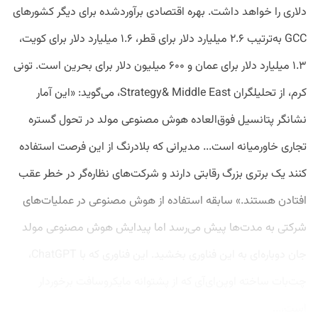
دلاری را خواهد داشت. بهره‌ اقتصادی برآوردشده برای دیگر کشور‌های
GCC به‌ترتیب ۲.۶ میلیارد دلار برای قطر، ۱.۶ میلیارد دلار برای کویت،
۱.۳ میلیارد دلار برای عمان و ۶۰۰ میلیون دلار برای بحرین است. تونی
کرم، از تحلیلگران Strategy& Middle East، می‌گوید: «این آمار
نشانگر پتانسیل فوق‌العاده هوش مصنوعی مولد در تحول گستره
تجاری خاورمیانه است... مدیرانی که بلادرنگ از این فرصت استفاده
کنند یک برتری بزرگ رقابتی دارند و شرکت‌های نظاره‌گر در خطر عقب
افتادن هستند.» سابقه استفاده از هوش مصنوعی در عملیات‌های
شرکتی به مدت‌ها پیش می‌رسد اما پیدایش هوش مصنوعی مولد
جان دوباره‌ای به این فناوری بخشید. این فناوری که با ChatGPT،
چت‌بات ساخته اوپن‌ای‌آی که از پشتوانه مایکروسافت برخوردار
است،...