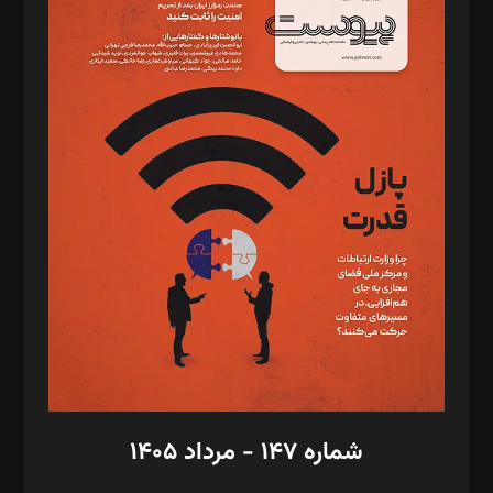
د‌بیر خدمت و تجارت: ابوالفضل رجبی
د‌بیر حقوق فناوری: حسام‌الدین ایپکچی
د‌بیر پیوست جهان: مینا پاکدل
د‌بیر تحریریه آنلاین: بابک نقاش
تحریریه‌: مجتبی محمود‌ی، آرش برهمند، یسنا امان‌پور، سروش کرمیان،
مصطفی مسجدی آرانی، ابوالفضل رجبی، زهرا فکرانه، فائزه فتحی
رستمی،مصطفی باستان
ویرایش: نگار استاد‌‌آقا
طراح یونیفرم: مجید توکلی
فیلمبرداری و عکاسی: امیر شفیعی، مانی لطفی زاده
گرافیک و صفحه‌آرایی: سید‌سبحان‌علی ثابت
مد‌یر توسعه تجاری: کامبیز برید‌
امور مالی: شاپور رهبری، محمد‌ کاظمی‌نیا
امور اد‌اری: راضیه محمود‌ی
شماره ۱۴۷ - مرداد ۱۴۰۵
مرکز تماس: ۰۲۱۴۲۸۲۴۰۰۰
آگهی و مشترکین: ۰۹۱۹۹۹۹۰۴۵۴