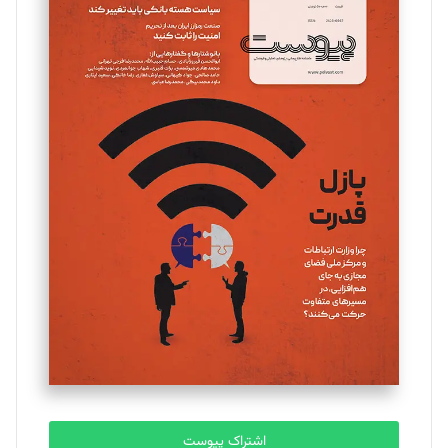
تحریریه
مینا پاکدل
تحریریه
یسنا امان‌پور
تحریریه
ملینا جعفری
تحریریه
مصطفی مسجدی آرانی
تحریریه
اشتراک پیوست