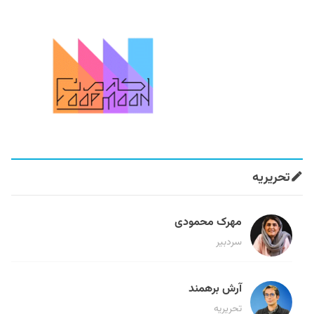
تحریریه
مهرک محمودی
سردبیر
آرش برهمند
تحریریه