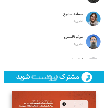
سمانه سمیع
تحریریه
میثم قاسمی
تحریریه
لیلا حنارود
تحریریه
فائزه فتحی رستمی
تحریریه
سروش کرمیان