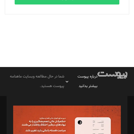
بابک نقاش
تحریریه
درباره پیوست
شما در حال مطالعه وبسایت ماهنامه
بیشتر بدانید
پیوست هستید.
صاحب امتیاز: موسسه پرسش (پویندگان راز ستاره شمال)
مدیر مسئول: محمدباقر اثنی‌عشری
سردبیر: مهرک محمودی
دبیر تحریریه: میثم قاسمی
د‌بیر ناداستان: سمانه سمیع