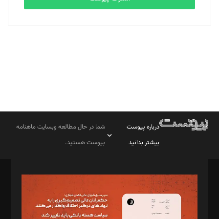
بابک نقاش
تحریریه
درباره پیوست
شما در حال مطالعه وبسایت ماهنامه
بیشتر بدانید
پیوست هستید.
صاحب امتیاز: موسسه پرسش (پویندگان راز ستاره شمال)
مدیر مسئول: محمدباقر اثنی‌عشری
سردبیر: مهرک محمودی
دبیر تحریریه: میثم قاسمی