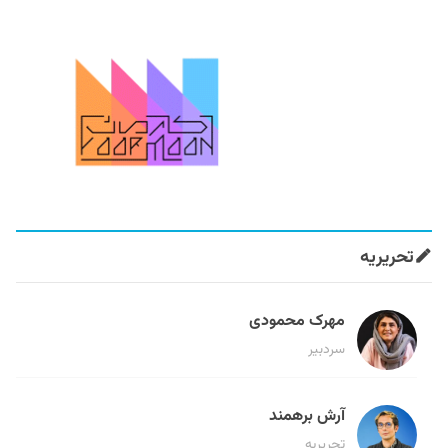
تحریریه
مهرک محمودی
سردبیر
آرش برهمند
تحریریه