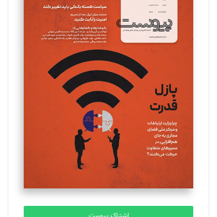
تحریریه
مینا پاکدل
تحریریه
یسنا امان‌پور
تحریریه
ملینا جعفری
تحریریه
مصطفی مسجدی آرانی
تحریریه
اشتراک پیوست