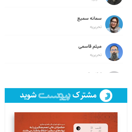
سمانه سمیع
تحریریه
میثم قاسمی
تحریریه
لیلا حنارود
تحریریه
فائزه فتحی رستمی
تحریریه
سروش کرمیان