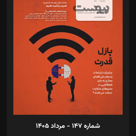
د‌بیر ناداستان: سمانه سمیع
د‌بیر خدمت و تجارت: ابوالفضل رجبی
د‌بیر حقوق فناوری: حسام‌الدین ایپکچی
د‌بیر پیوست جهان: مینا پاکدل
د‌بیر تحریریه آنلاین: بابک نقاش
تحریریه‌: مجتبی محمود‌ی، آرش برهمند، یسنا امان‌پور، سروش کرمیان،
مصطفی مسجدی آرانی، ابوالفضل رجبی، زهرا فکرانه، فائزه فتحی
رستمی،مصطفی باستان
ویرایش: نگار استاد‌‌آقا
طراح یونیفرم: مجید توکلی
فیلمبرداری و عکاسی: امیر شفیعی، مانی لطفی زاده
گرافیک و صفحه‌آرایی: سید‌سبحان‌علی ثابت
مد‌یر توسعه تجاری: کامبیز برید‌
امور مالی: شاپور رهبری، محمد‌ کاظمی‌نیا
امور اد‌اری: راضیه محمود‌ی
شماره ۱۴۷ - مرداد ۱۴۰۵
مرکز تماس: ۰۲۱۴۲۸۲۴۰۰۰