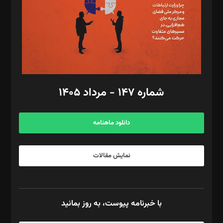
طراح یونیفرم: مجید توکلی
فیلمبرداری و عکاسی: امیر شفیعی، مانی لطفی زاده
گرافیک و صفحه‌آرایی: سید‌سبحان‌علی ثابت
مد‌یر توسعه تجاری: کامبیز برید‌
امور مالی: شاپور رهبری، محمد‌ کاظمی‌نیا
امور اد‌اری: راضیه محمود‌ی
شماره ۱۴۷ - مرداد ۱۴۰۵
مرکز تماس: ۰۲۱۴۲۸۲۴۰۰۰
آگهی و مشترکین: ۰۹۱۹۹۹۹۰۴۵۴
دانلود ماهنامه
نمایش مقالات
با خبرنامه پیوست، به روز بمانید