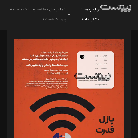
درباره پیوست
شما در حال مطالعه وبسایت ماهنامه
بیشتر بدانید
پیوست هستید.
صاحب امتیاز: موسسه پرسش (پویندگان راز ستاره شمال)
مدیر مسئول: محمدباقر اثنی‌عشری
سردبیر: مهرک محمودی
دبیر تحریریه: میثم قاسمی
د‌بیر ناداستان: سمانه سمیع
د‌بیر خدمت و تجارت: ابوالفضل رجبی
د‌بیر حقوق فناوری: حسام‌الدین ایپکچی
د‌بیر پیوست جهان: مینا پاکدل
د‌بیر تحریریه آنلاین: بابک نقاش
تحریریه‌: مجتبی محمود‌ی، آرش برهمند، یسنا امان‌پور، سروش کرمیان،
مصطفی مسجدی آرانی، ابوالفضل رجبی، زهرا فکرانه، فائزه فتحی
رستمی،مصطفی باستان
ویرایش: نگار استاد‌‌آقا