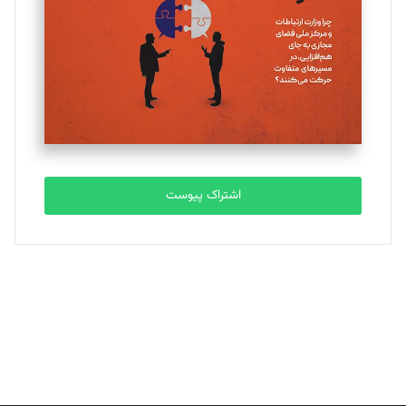
ملینا جعفری
تحریریه
مصطفی مسجدی آرانی
تحریریه
اشتراک پیوست
بابک نقاش
تحریریه