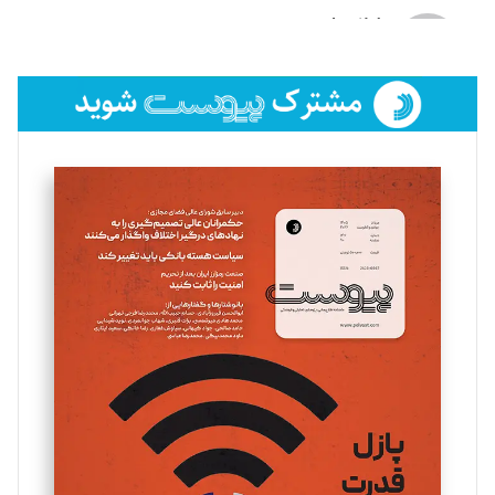
لیلا حنارود
تحریریه
فائزه فتحی رستمی
تحریریه
سروش کرمیان
تحریریه
مینا پاکدل
تحریریه
یسنا امان‌پور
تحریریه