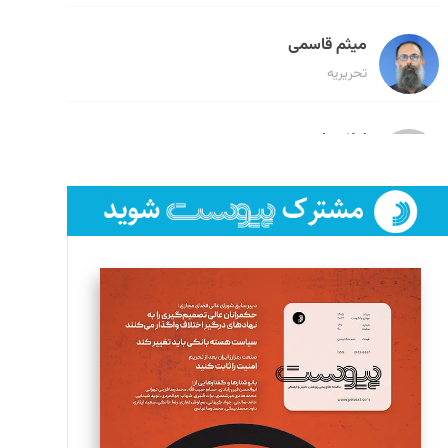
میثم قاسمی
تحریریه
لیلا حنارود
تحریریه
فائزه فتحی رستمی
تحریریه
سروش کرمیان
تحریریه
مینا پاکدل