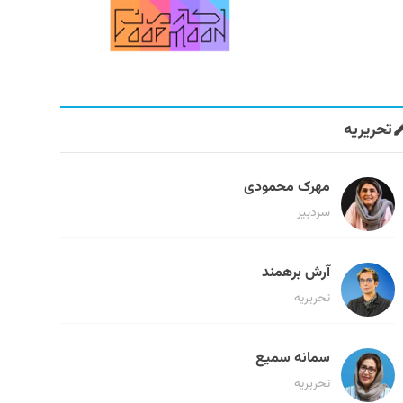
تحریریه
مهرک محمودی
سردبیر
آرش برهمند
تحریریه
سمانه سمیع
تحریریه