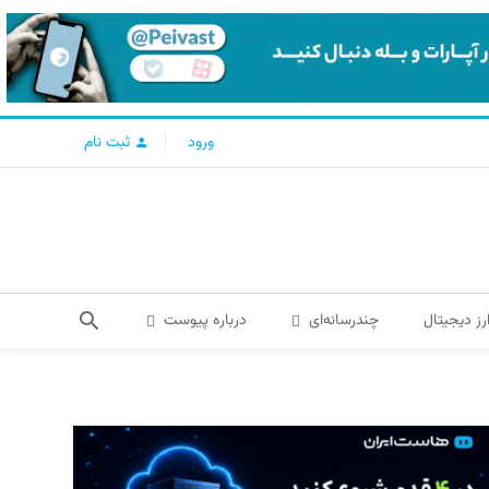
ورود
ثبت نام
رز دیجیتال
چندرسانه‌ای
درباره پیوست