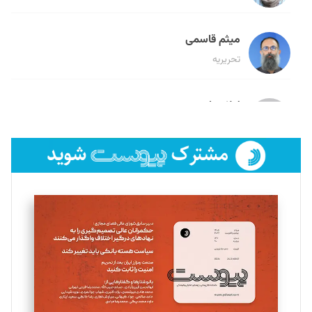
میثم قاسمی
تحریریه
لیلا حنارود
تحریریه
فائزه فتحی رستمی
تحریریه
سروش کرمیان
تحریریه
مینا پاکدل