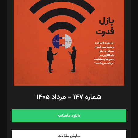
د‌بیر تحریریه آنلاین: بابک نقاش
تحریریه‌: مجتبی محمود‌ی، آرش برهمند، یسنا امان‌پور، سروش کرمیان،
مصطفی مسجدی آرانی، ابوالفضل رجبی، زهرا فکرانه، فائزه فتحی
رستمی،مصطفی باستان
ویرایش: نگار استاد‌‌آقا
طراح یونیفرم: مجید توکلی
فیلمبرداری و عکاسی: امیر شفیعی، مانی لطفی زاده
گرافیک و صفحه‌آرایی: سید‌سبحان‌علی ثابت
مد‌یر توسعه تجاری: کامبیز برید‌
امور مالی: شاپور رهبری، محمد‌ کاظمی‌نیا
امور اد‌اری: راضیه محمود‌ی
شماره ۱۴۷ - مرداد ۱۴۰۵
مرکز تماس: ۰۲۱۴۲۸۲۴۰۰۰
آگهی و مشترکین: ۰۹۱۹۹۹۹۰۴۵۴
دانلود ماهنامه
نمایش مقالات