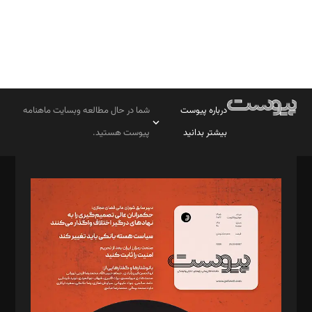
درباره پیوست
شما در حال مطالعه وبسایت ماهنامه
بیشتر بدانید
پیوست هستید.
صاحب امتیاز: موسسه پرسش (پویندگان راز ستاره شمال)
مدیر مسئول: محمدباقر اثنی‌عشری
سردبیر: مهرک محمودی
دبیر تحریریه: میثم قاسمی
د‌بیر ناداستان: سمانه سمیع
د‌بیر خدمت و تجارت: ابوالفضل رجبی
د‌بیر حقوق فناوری: حسام‌الدین ایپکچی
د‌بیر پیوست جهان: مینا پاکدل