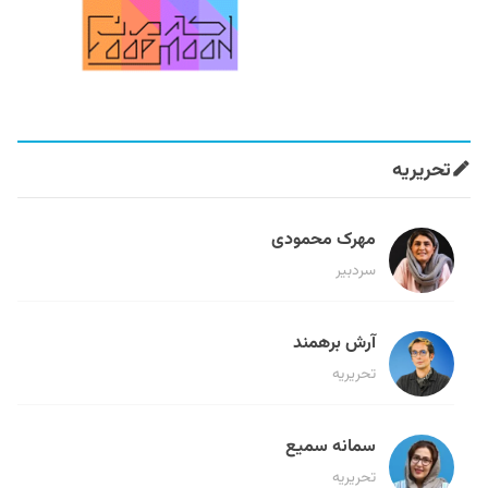
تحریریه
مهرک محمودی
سردبیر
آرش برهمند
تحریریه
سمانه سمیع
تحریریه