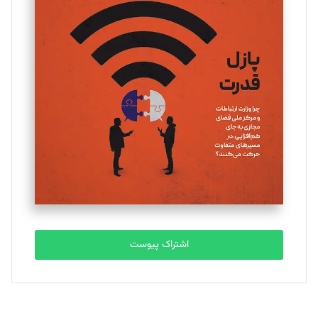
تحریریه
یسنا امان‌پور
تحریریه
ملینا جعفری
تحریریه
مصطفی مسجدی آرانی
تحریریه
اشتراک پیوست
بابک نقاش
تحریریه