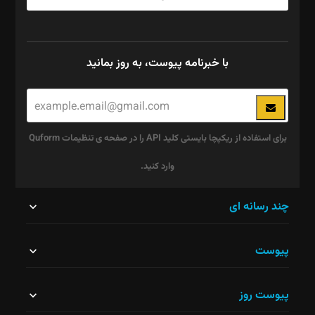
با خبرنامه پیوست، به روز بمانید
برای استفاده از ریکپچا بایستی کلید API را در صفحه ی تنظیمات Quform
وارد کنید.
این
چند رسانه ای
قسمت
پیوست
نباید
خالی
پیوست روز
رها