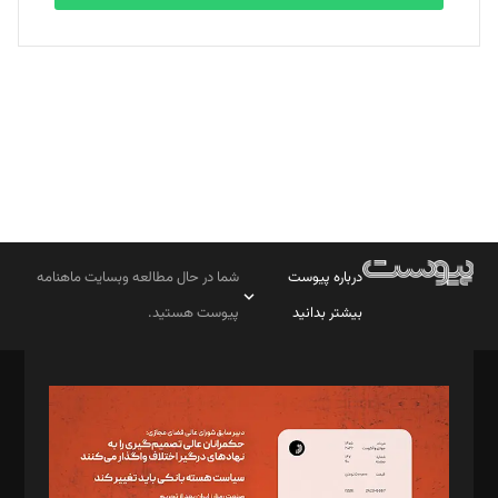
بابک نقاش
تحریریه
درباره پیوست
شما در حال مطالعه وبسایت ماهنامه
بیشتر بدانید
پیوست هستید.
صاحب امتیاز: موسسه پرسش (پویندگان راز ستاره شمال)
مدیر مسئول: محمدباقر اثنی‌عشری
سردبیر: مهرک محمودی
دبیر تحریریه: میثم قاسمی
د‌بیر ناداستان: سمانه سمیع