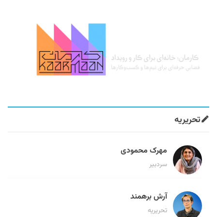
تحریریه
مهرک محمودی
سردبیر
آرش برهمند
تحریریه