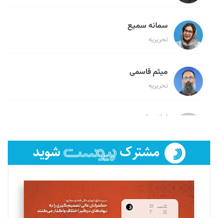
سمانه سمیع
تحریریه
میثم قاسمی
تحریریه
لیلا حنارود
تحریریه
فائزه فتحی رستمی
تحریریه
سروش کرمیان