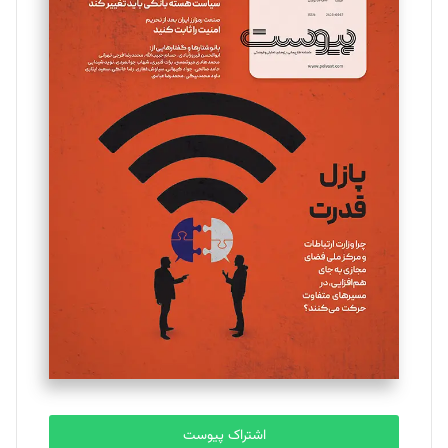
تحریریه
مینا پاکدل
تحریریه
یسنا امان‌پور
تحریریه
ملینا جعفری
تحریریه
مصطفی مسجدی آرانی
تحریریه
اشتراک پیوست