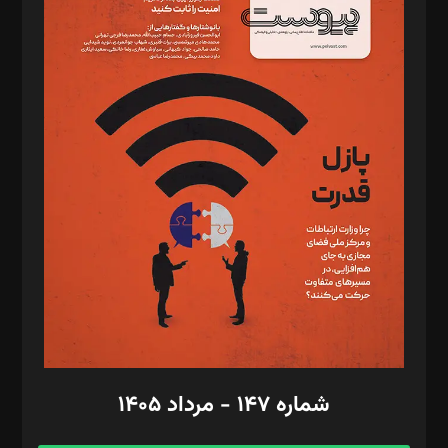
د‌بیر خدمت و تجارت: ابوالفضل رجبی
د‌بیر حقوق فناوری: حسام‌الدین ایپکچی
د‌بیر پیوست جهان: مینا پاکدل
د‌بیر تحریریه آنلاین: بابک نقاش
تحریریه‌: مجتبی محمود‌ی، آرش برهمند، یسنا امان‌پور، سروش کرمیان،
مصطفی مسجدی آرانی، ابوالفضل رجبی، زهرا فکرانه، فائزه فتحی
رستمی،مصطفی باستان
ویرایش: نگار استاد‌‌آقا
طراح یونیفرم: مجید توکلی
فیلمبرداری و عکاسی: امیر شفیعی، مانی لطفی زاده
گرافیک و صفحه‌آرایی: سید‌سبحان‌علی ثابت
مد‌یر توسعه تجاری: کامبیز برید‌
امور مالی: شاپور رهبری، محمد‌ کاظمی‌نیا
امور اد‌اری: راضیه محمود‌ی
شماره ۱۴۷ - مرداد ۱۴۰۵
مرکز تماس: ۰۲۱۴۲۸۲۴۰۰۰
آگهی و مشترکین: ۰۹۱۹۹۹۹۰۴۵۴