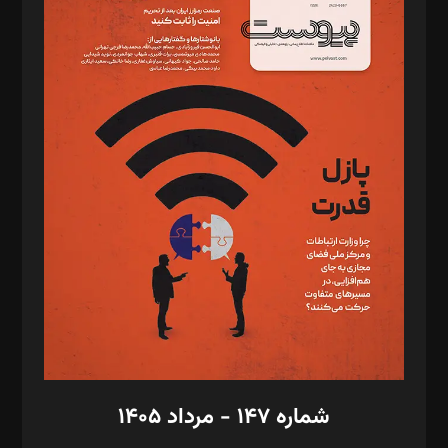
د‌بیر ناداستان: سمانه سمیع
د‌بیر خدمت و تجارت: ابوالفضل رجبی
د‌بیر حقوق فناوری: حسام‌الدین ایپکچی
د‌بیر پیوست جهان: مینا پاکدل
د‌بیر تحریریه آنلاین: بابک نقاش
تحریریه‌: مجتبی محمود‌ی، آرش برهمند، یسنا امان‌پور، سروش کرمیان،
مصطفی مسجدی آرانی، ابوالفضل رجبی، زهرا فکرانه، فائزه فتحی
رستمی،مصطفی باستان
ویرایش: نگار استاد‌‌آقا
طراح یونیفرم: مجید توکلی
فیلمبرداری و عکاسی: امیر شفیعی، مانی لطفی زاده
گرافیک و صفحه‌آرایی: سید‌سبحان‌علی ثابت
مد‌یر توسعه تجاری: کامبیز برید‌
امور مالی: شاپور رهبری، محمد‌ کاظمی‌نیا
امور اد‌اری: راضیه محمود‌ی
شماره ۱۴۷ - مرداد ۱۴۰۵
مرکز تماس: ۰۲۱۴۲۸۲۴۰۰۰