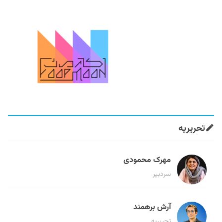
تحریریه
مهرک محمودی
سردبیر
آرش برهمند
تحریریه