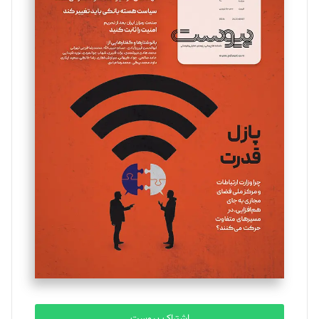
تحریریه
مینا پاکدل
تحریریه
یسنا امان‌پور
تحریریه
ملینا جعفری
تحریریه
مصطفی مسجدی آرانی
تحریریه
اشتراک پیوست