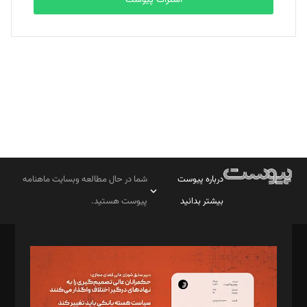
بابک نقاش
تحریریه
درباره پیوست
شما در حال مطالعه وبسایت ماهنامه
بیشتر بدانید
پیوست هستید.
صاحب امتیاز: موسسه پرسش (پویندگان راز ستاره شمال)
مدیر مسئول: محمدباقر اثنی‌عشری
سردبیر: مهرک محمودی
دبیر تحریریه: میثم قاسمی