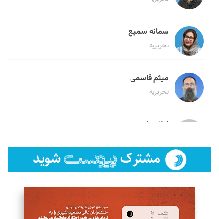
سمانه سمیع
تحریریه
میثم قاسمی
تحریریه
لیلا حنارود
تحریریه
فائزه فتحی رستمی
تحریریه
سروش کرمیان