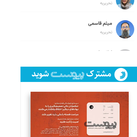
تحریریه
میثم قاسمی
تحریریه
لیلا حنارود
تحریریه
فائزه فتحی رستمی
تحریریه
سروش کرمیان
تحریریه