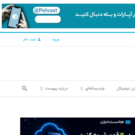
ورود
ثبت نام
رز دیجیتال
چندرسانه‌ای
درباره پیوست