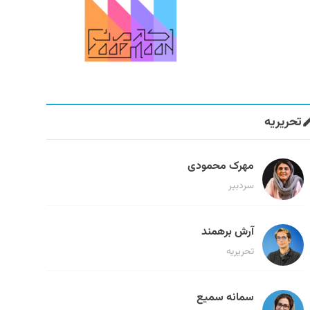
تحریریه
مهرک محمودی
سردبیر
آرش برهمند
تحریریه
سمانه سمیع