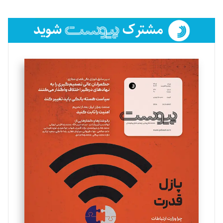
تحریریه
فائزه فتحی رستمی
تحریریه
سروش کرمیان
تحریریه
مینا پاکدل
تحریریه
یسنا امان‌پور
تحریریه