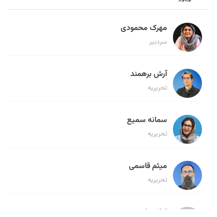
مهرک محمودی
سردبیر
آرش برهمند
تحریریه
سمانه سمیع
تحریریه
میثم قاسمی
تحریریه
لیلا حنارود