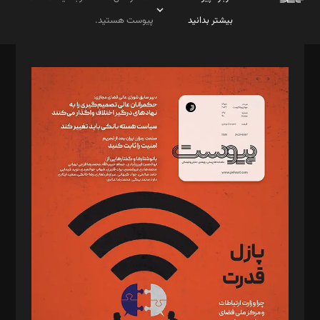
بیشتر بدانید
پیوست هستید.
صاحب امتیاز: موسسه پرسش (پویندگان راز ستاره شمال)
مدیر مسئول: محمدباقر اثنی‌عشری
سردبیر: مهرک محمودی
دبیر تحریریه: میثم قاسمی
د‌بیر ناداستان: سمانه سمیع
د‌بیر خدمت و تجارت: ابوالفضل رجبی
د‌بیر حقوق فناوری: حسام‌الدین ایپکچی
د‌بیر پیوست جهان: مینا پاکدل
د‌بیر تحریریه آنلاین: بابک نقاش
تحریریه‌: مجتبی محمود‌ی، آرش برهمند، یسنا امان‌پور، سروش کرمیان،
مصطفی مسجدی آرانی، ابوالفضل رجبی، زهرا فکرانه، فائزه فتحی
رستمی،مصطفی باستان
ویرایش: نگار استاد‌‌آقا
طراح یونیفرم: مجید توکلی