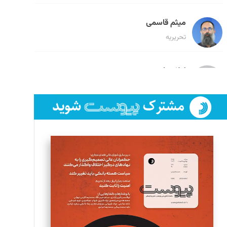
میثم قاسمی
تحریریه
لیلا حنارود
تحریریه
فائزه فتحی رستمی
تحریریه
سروش کرمیان
تحریریه
مینا پاکدل