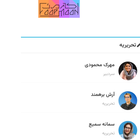
تحریریه
مهرک محمودی
سردبیر
آرش برهمند
تحریریه
سمانه سمیع
تحریریه