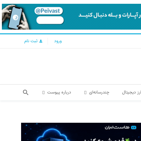
ورود
ثبت نام
رز دیجیتال
چندرسانه‌ای
درباره پیوست